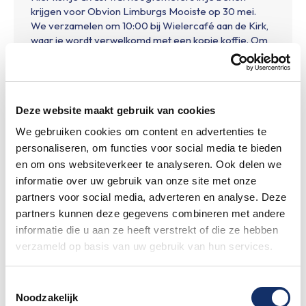
krijgen voor Obvion Limburgs Mooiste op 30 mei.
We verzamelen om 10:00 bij Wielercafé aan de Kirk,
waar je wordt verwelkomd met een kopje koffie. Om
10:30 vertrekken we op de…
Details
Deze website maakt gebruik van cookies
We gebruiken cookies om content en advertenties te
APR
personaliseren, om functies voor social media te bieden
10
en om ons websiteverkeer te analyseren. Ook delen we
informatie over uw gebruik van onze site met onze
partners voor social media, adverteren en analyse. Deze
partners kunnen deze gegevens combineren met andere
informatie die u aan ze heeft verstrekt of die ze hebben
verzameld op basis van uw gebruik van hun services.
Toestemmingsselectie
Noodzakelijk