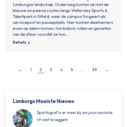
Limburgse landschap. Onderweg komen ze met de
blauwe en paarse routes langs Watersley Sports &
Talentpark in Sittard, waar de campus fungeert als
servicepost en pauzeplaats. Hier kunnen deelnemers
even op adem komen, hun bidons vullen en genieten
van de sfeer voordat ze hun…
Details
←
1
2
3
4
5
…
39
→
Limburgs Mooiste Nieuws
Sportograf is er weer bij om jouw mooiste
rit vast te leggen!