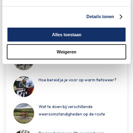
rit vast te leggen!
Details tonen
Maar liefst €88.049,- opgehaald voor het
KWF
Alles toestaan
Weigeren
Speciale damestoiletten van Fons Bikes
tijdens Obvion Limburgs Mooiste
Hoe bereid je je voor op warm fietsweer?
Wat te doen bij verschillende
weersomstandigheden op de route