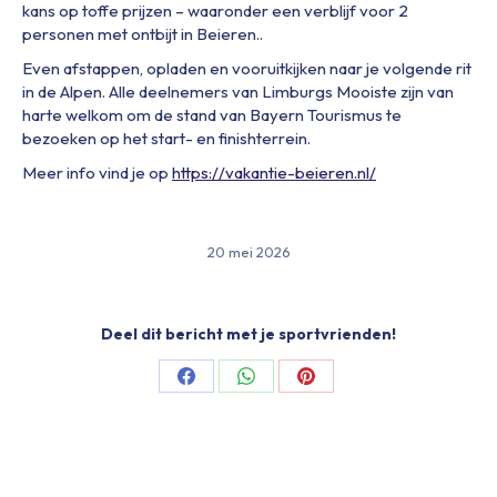
kans op toffe prijzen – waaronder een verblijf voor 2
personen met ontbijt in Beieren..
Even afstappen, opladen en vooruitkijken naar je volgende rit
in de Alpen. Alle deelnemers van Limburgs Mooiste zijn van
harte welkom om de stand van Bayern Tourismus te
bezoeken op het start- en finishterrein.
Meer info vind je op
https://vakantie-beieren.nl/
20 mei 2026
Deel dit bericht met je sportvrienden!
Share
Share
Share
on
on
on
Facebook
WhatsApp
Pinterest