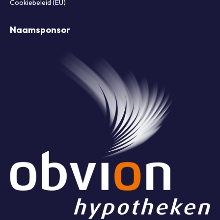
Cookiebeleid (EU)
Naamsponsor