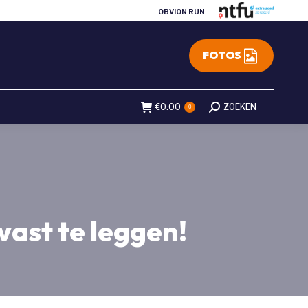
OBVION RUN
FOTOS
€
0.00
Search:
ZOEKEN
0
vast te leggen!