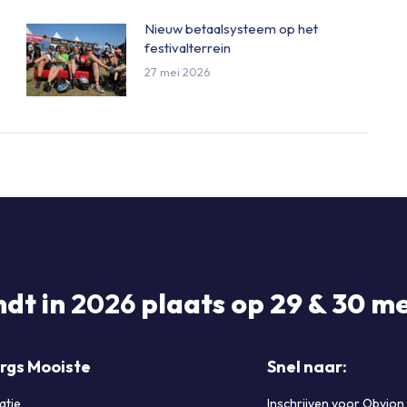
Nieuw betaalsysteem op het
festivalterrein
27 mei 2026
ndt in
2026
plaats op 29 & 30 me
rgs Mooiste
Snel naar:
atie
Inschrijven voor Obvion