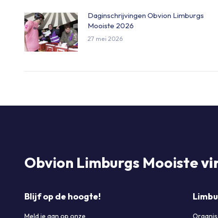
Daginschrijvingen Obvion Limburgs
Mooiste 2026
27 mei 2026
Obvion Limburgs Mooiste
vi
Blijf op de hoogte!
Limbu
Meld je aan op onze
Organis