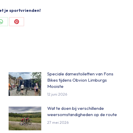
et je sportvrienden!
Share
Share
on
on
ok
WhatsApp
Pinterest
Speciale damestoiletten van Fons
Bikes tijdens Obvion Limburgs
Mooiste
12 juni 2026
Wat te doen bij verschillende
weersomstandigheden op de route
27 mei 2026