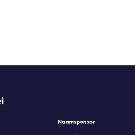
i
Naamsponsor