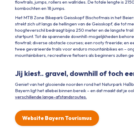
flowtrails, jumps, rollers en wallrides. De totale lengte is 
kombochten en 18 jumps.
Het MTB Zone Bikepark Geisskopf Bischofmais in het Beiers
strekt zich uit langs de hellingen van de Geisskopf, die tot m
hoogteverschil bedraagt ​​bijna 250 meter en de langste trai
startpunt. Tot de spannende downhill-mogelijkheden behoren e
flowtrail; diverse obstacle courses; een rooty freeride; en 
twee gevarieerde trails voor enduro mountainbikes en – onge
mountainbikers, recreatieve fietsers als beginners zullen g
Jij kiest.. gravel, downhill of toch e
Geniet van het glooiende noorden rond het Naturpark Haßbe
Bayern ligt het allebei binnen bereik – en dat maakt dat je oo
verschillende lange-afstandsroutes.
Website Bayern Tourismus