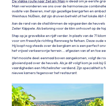
De vlakke route naar Zeil am Main
is ideaal om je eerste gra
Main verwonderen we ons over de harmonieuze combinatie van
oudste van Beieren, met zijn gezellige biergarten en ambacht
Weinhaus Nüßlein, dat zijn druiven betrekt uit het lokale Abt
Aan de rand van de stad klimmen de wijngaarden de heuvels 
Zeiler Käppele. Als beloning voor de klim ontvouwt op de t
Stap op je gravelbike en rijdt verder. In plaats van de 71 k
voor om freestyle richting Rennweg te fietsen. Deze oude w
Hij loopt nog steeds over de bergkam en is een perfect onv
het vrijwel verkeersvrije terrein … afgezien van af en toe ee
Het mooiste deel: eenmaal boven aangekomen, volgt de rou
glooiend pad over de heuvels. Als je dit volgt kom je ook bij
vaardigheden een Michelinster verdiend. Zijn specialiteit is fo
nieuwe kamers tegenover het restaurant.