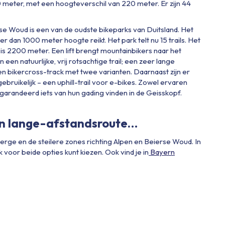
2150 meter, met een hoogteverschil van 220 meter. Er zijn 44
e Woud is een van de oudste bikeparks van Duitsland. Het
eer dan 1000 meter hoogte reikt. Het park telt nu 15 trails. Het
l is 2200 meter. Een lift brengt mountainbikers naar het
en natuurlijke, vrij rotsachtige trail; een zeer lange
een bikercross-track met twee varianten. Daarnaast zijn er
bruikelijk – een uphill-trail voor e-bikes. Zowel ervaren
egarandeerd iets van hun gading vinden in de Geisskopf.
en
lange-afstandsroute…
rge en de steilere zones richting Alpen en Beierse Woud. In
k voor beide opties kunt kiezen. Ook vind je in
Bayern