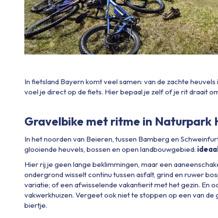
In fietsland Bayern komt veel samen: van de zachte heuvels i
voel je direct op de fiets. Hier bepaal je zelf of je rit draait
Gravelbike met ritme in Naturpark
In het noorden van Beieren, tussen Bamberg en Schweinfur
glooiende heuvels, bossen en open landbouwgebied:
ideaal
Hier rij je geen lange beklimmingen, maar een aaneenschakelin
ondergrond wisselt continu tussen asfalt, grind en ruwer bo
variatie; of een afwisselende vakantierit met het gezin. En 
vakwerkhuizen. Vergeet ook niet te stoppen op een van de g
biertje.