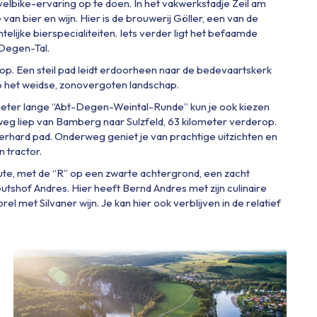
velbike-ervaring op te doen. In het vakwerkstadje Zeil am
 bier en wijn. Hier is de brouwerij Göller, een van de
elijke bierspecialiteiten. Iets verder ligt het befaamde
-Degen-Tal.
op. Een steil pad leidt erdoorheen naar de bedevaartskerk
op het weidse, zonovergoten landschap.
ilometer lange “Abt-Degen-Weintal-Runde” kun je ook kiezen
eg liep van Bamberg naar Sulzfeld, 63 kilometer verderop.
erhard pad. Onderweg geniet je van prachtige uitzichten en
n tractor.
te, met de “R” op een zwarte achtergrond, een zacht
 Gutshof Andres. Hier heeft Bernd Andres met zijn culinaire
rel met Silvaner wijn. Je kan hier ook verblijven in de relatief