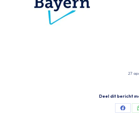
27 ap
Deel dit bericht m
Share
on
Facebo