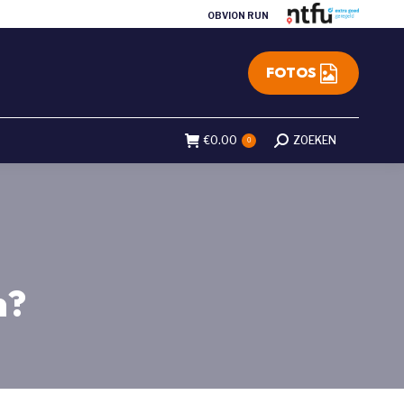
OBVION RUN
FOTOS
€
0.00
Search:
ZOEKEN
0
n?