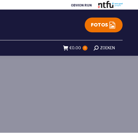
OBVION RUN
FOTOS
€
0.00
Search:
ZOEKEN
0