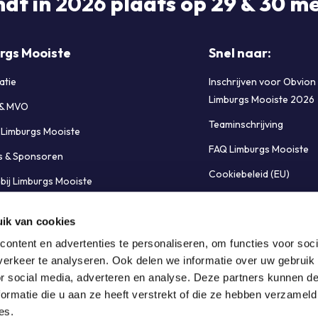
ndt in
2026
plaats op 29 & 30 me
rgs Mooiste
Snel naar:
atie
Inschrijven voor Obvion
Limburgs Mooiste 2026
 & MVO
Teaminschrijving
e Limburgs Mooiste
FAQ Limburgs Mooiste
s & Sponsoren
Cookiebeleid (EU)
bij Limburgs Mooiste
t opnemen
ik van cookies
ontent en advertenties te personaliseren, om functies voor soci
erkeer te analyseren. Ook delen we informatie over uw gebruik
or social media, adverteren en analyse. Deze partners kunnen 
ormatie die u aan ze heeft verstrekt of die ze hebben verzameld
es.
Privacy beleid