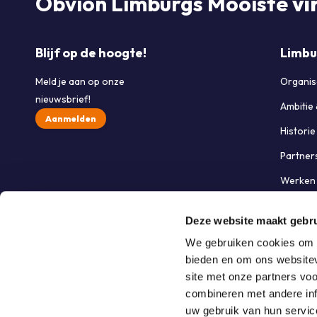
Obvion Limburgs Mooiste
vi
Blijf op de hoogte!
Limbu
Meld je aan op onze
Organis
nieuwsbrief!
Ambitie
Aanmelden
Histori
Partner
Werken 
Contac
Deze website maakt gebru
We gebruiken cookies om c
bieden en om ons websitev
site met onze partners vo
combineren met andere inf
uw gebruik van hun servic
© Stichting Grand Ballon