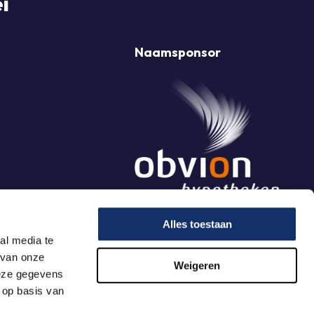
i
Naamsponsor
Alles toestaan
al media te
 van onze
Weigeren
deze gegevens
 op basis van
Algemene Voorwaarden
Website & Vormgeving:
Have a Byte!