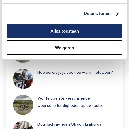
rit vast te leggen!
Details tonen
Maar liefst €88.049,- opgehaald voor het
KWF
Alles toestaan
Speciale damestoiletten van Fons Bikes
Weigeren
tijdens Obvion Limburgs Mooiste
Hoe bereid je je voor op warm fietsweer?
Wat te doen bij verschillende
weersomstandigheden op de route
Daginschrijvingen Obvion Limburgs