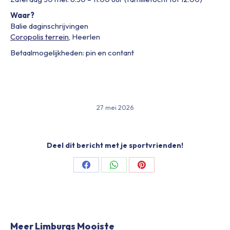
Waar?
Balie daginschrijvingen
Coropolis terrein
, Heerlen
Betaalmogelijkheden:
pin en contant
27 mei 2026
Deel dit bericht met je sportvrienden!
Share
Share
Share
on
on
on
Facebook
WhatsApp
Pinterest
Meer Limburgs Mooiste