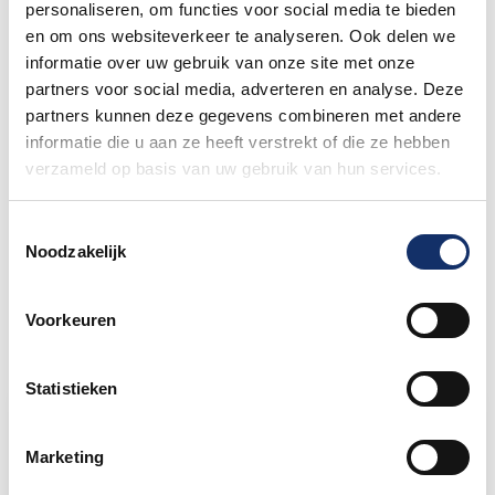
personaliseren, om functies voor social media te bieden
en om ons websiteverkeer te analyseren. Ook delen we
informatie over uw gebruik van onze site met onze
Nieuw betaalsysteem op het
partners voor social media, adverteren en analyse. Deze
festivalterrein
partners kunnen deze gegevens combineren met andere
27 mei 2026
informatie die u aan ze heeft verstrekt of die ze hebben
verzameld op basis van uw gebruik van hun services.
Kledingadvies van onze standhouder TBT
Sportwear
Toestemmingsselectie
26 mei 2026
Noodzakelijk
Voorkeuren
Statistieken
Limburgs Mooiste Nieuws
Marketing
Sportograf is er weer bij om jouw mooiste