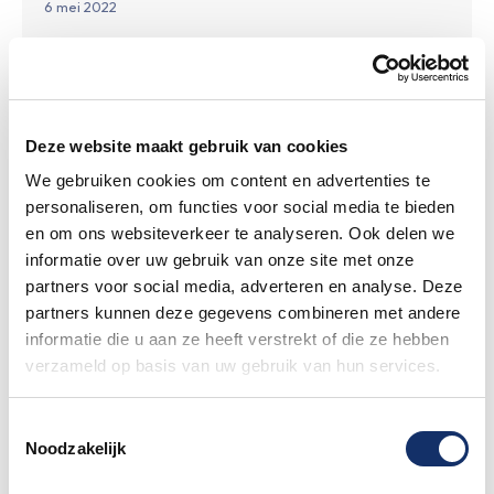
6 mei 2022
Op zaterdag avond 11 juni gaan wij op het eventterein
de BBQ aansteken. Dit is al een aantal edities traditie
voor onze campinggasten, maar omdat de camping nu
DIRECT naast de start en finish ligt, kan ook jij als niet
campinggast hierbij aansluiten! Reserveer hier direct
Deze website maakt gebruik van cookies
jouw stukje op de BBQ!
We gebruiken cookies om content en advertenties te
personaliseren, om functies voor social media te bieden
Lees meer
en om ons websiteverkeer te analyseren. Ook delen we
informatie over uw gebruik van onze site met onze
partners voor social media, adverteren en analyse. Deze
partners kunnen deze gegevens combineren met andere
informatie die u aan ze heeft verstrekt of die ze hebben
verzameld op basis van uw gebruik van hun services.
Toestemmingsselectie
Noodzakelijk