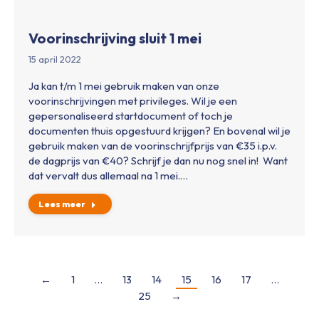
Voorinschrijving sluit 1 mei
15 april 2022
Ja kan t/m 1 mei gebruik maken van onze
voorinschrijvingen met privileges. Wil je een
gepersonaliseerd startdocument of toch je
documenten thuis opgestuurd krijgen? En bovenal wil je
gebruik maken van de voorinschrijfprijs van €35 i.p.v.
de dagprijs van €40? Schrijf je dan nu nog snel in! Want
dat vervalt dus allemaal na 1 mei.…
Lees meer
←
1
…
13
14
15
16
17
…
25
→