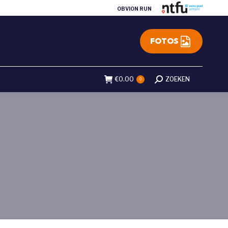
OBVION RUN
FOTOS
€
0.00
Search:
ZOEKEN
0