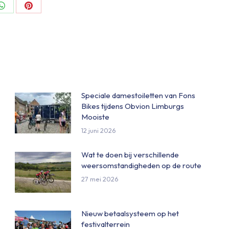
Share
Share
on
on
ok
WhatsApp
Pinterest
Speciale damestoiletten van Fons
Bikes tijdens Obvion Limburgs
Mooiste
12 juni 2026
Wat te doen bij verschillende
weersomstandigheden op de route
27 mei 2026
Nieuw betaalsysteem op het
festivalterrein