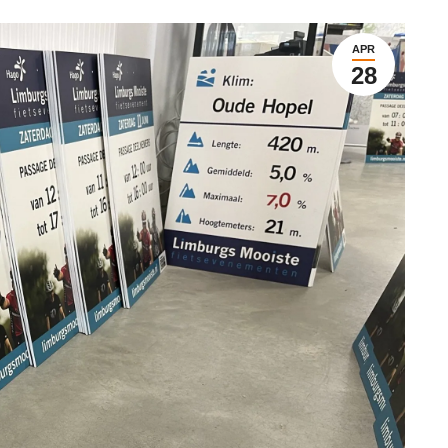
APR
28