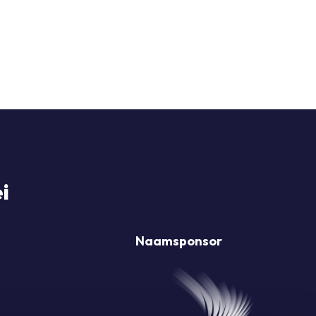
i
Naamsponsor