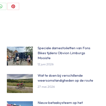
Share
Share
on
on
ok
WhatsApp
Pinterest
Speciale damestoiletten van Fons
Bikes tijdens Obvion Limburgs
Mooiste
12 juni 2026
Wat te doen bij verschillende
weersomstandigheden op de route
27 mei 2026
Nieuw betaalsysteem op het