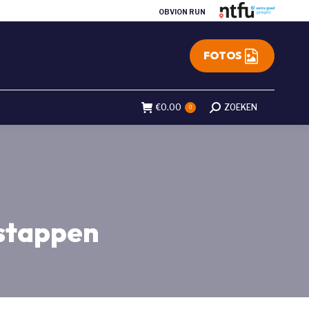
OBVION RUN
FOTOS
€
0.00
Search:
ZOEKEN
0
 stappen