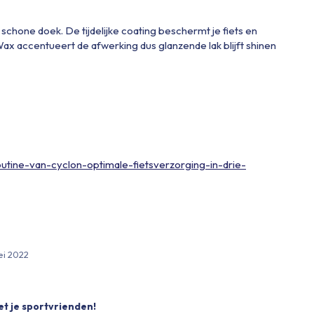
en schone doek. De tijdelijke coating beschermt je fiets en
 Wax accentueert de afwerking dus glanzende lak blijft shinen
routine-van-cyclon-optimale-fietsverzorging-in-drie-
ei 2022
et je sportvrienden!