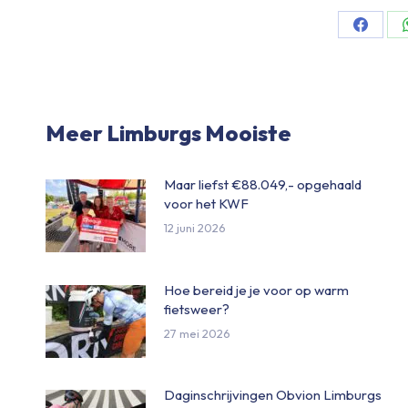
Share
on
Facebo
Meer Limburgs Mooiste
Maar liefst €88.049,- opgehaald
voor het KWF
12 juni 2026
Hoe bereid je je voor op warm
fietsweer?
27 mei 2026
Daginschrijvingen Obvion Limburgs