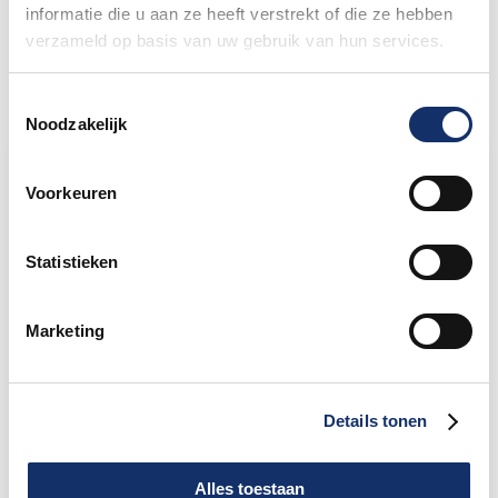
informatie die u aan ze heeft verstrekt of die ze hebben
verzameld op basis van uw gebruik van hun services.
Toestemmingsselectie
Noodzakelijk
Limburgs Mooiste Nieuws
Voorkeuren
Sportograf is er weer bij om jouw mooiste
rit vast te leggen!
Statistieken
Maar liefst €88.049,- opgehaald voor het
Marketing
KWF
Speciale damestoiletten van Fons Bikes
Details tonen
tijdens Obvion Limburgs Mooiste
Alles toestaan