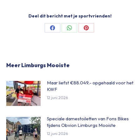
Deel dit bericht met je sportvrienden!
Share
Share
Share
on
on
on
Facebook
WhatsApp
Pinterest
Meer Limburgs Mooiste
Maar liefst €88.049,- opgehaald voor het
KWF
12 juni 2026
Speciale damestoiletten van Fons Bikes
tijdens Obvion Limburgs Mooiste
12 juni 2026