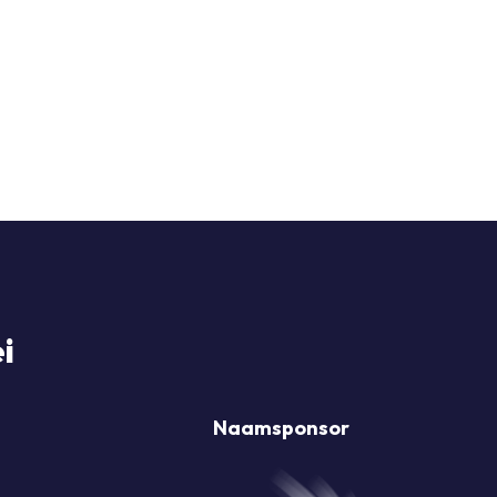
i
Naamsponsor