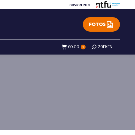
OBVION RUN
FOTOS
€
0.00
Search:
ZOEKEN
0