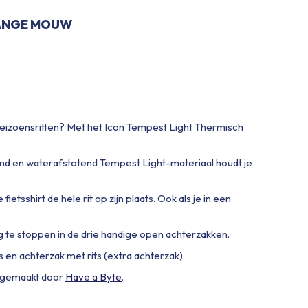
LANGE MOUW
enseizoensritten? Met het Icon Tempest Light Thermisch
end en waterafstotend Tempest Light-materiaal houdt je
ietsshirt de hele rit op zijn plaats. Ook als je in een
g te stoppen in de drie handige open achterzakken.
s en achterzak met rits (extra achterzak).
 gemaakt door
Have a Byte
.