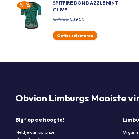
SPITFIRE DON DAZZLE MINT
OLIVE
Oorspronkelijke
Huidige
€
79.00
€
39.50
prijs
prijs
was:
is:
Opties selecteren
€79.00.
€39.50.
Obvion Limburgs Mooiste
vi
Blijf op de hoogte!
Limbu
Meld je aan op onze
Organis