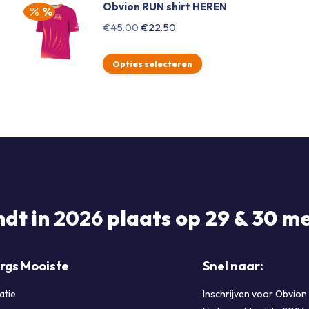
Obvion RUN shirt HEREN
Oorspronkelijke
Huidige
€
45.00
€
22.50
prijs
prijs
was:
is:
Opties selecteren
€45.00.
€22.50.
ndt in
2026
plaats op 29 & 30 me
rgs Mooiste
Snel naar:
atie
Inschrijven voor Obvion