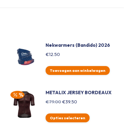
Nekwarmers (Bandido) 2026
€
12.50
Toevoegen aan winkelwagen
METALIX JERSEY BORDEAUX
Oorspronkelijke
Huidige
€
79.00
€
39.50
prijs
prijs
was:
is:
Opties selecteren
€79.00.
€39.50.