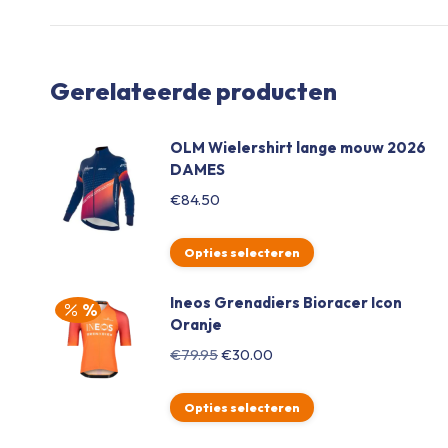
Gerelateerde producten
OLM Wielershirt lange mouw 2026
DAMES
€
84.50
Opties selecteren
Ineos Grenadiers Bioracer Icon
Oranje
Oorspronkelijke
Huidige
€
79.95
€
30.00
prijs
prijs
was:
is:
Opties selecteren
€79.95.
€30.00.