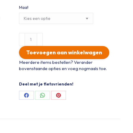
Maat
OLM
Wielershirt
lange
Toevoegen aan winkelwagen
mouw
2026
Meerdere items bestellen? Verander
HEREN
bovenstaande opties en voeg nogmaals toe.
aantal
Deel met je fietsvrienden!
Share
Share
Share
on
on
on
Facebook
WhatsApp
Pinterest