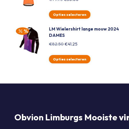
prijs
prijs
was:
is:
Opties selecteren
€79.95.
€30.00.
LM Wielershirt lange mouw 2024
DAMES
Oorspronkelijke
Huidige
€
82.50
€
41.25
prijs
prijs
was:
is:
Opties selecteren
€82.50.
€41.25.
Obvion Limburgs Mooiste
vi