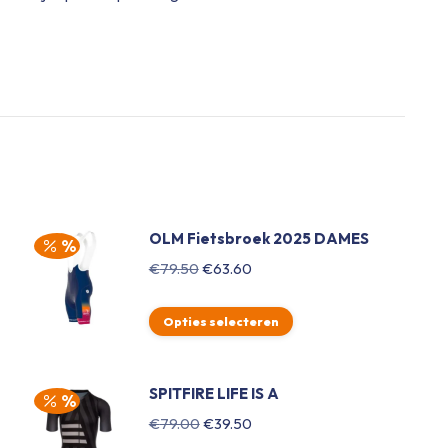
OLM Fietsbroek 2025 DAMES
Oorspronkelijke
Huidige
€
79.50
€
63.60
prijs
prijs
was:
is:
Opties selecteren
€79.50.
€63.60.
SPITFIRE LIFE IS A
Oorspronkelijke
Huidige
€
79.00
€
39.50