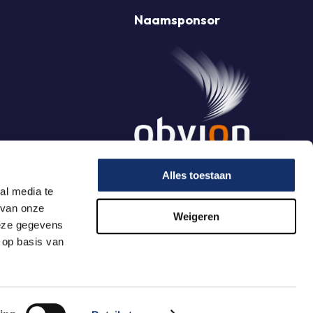
Naamsponsor
Alles toestaan
al media te
 van onze
Weigeren
deze gegevens
 op basis van
Algemene Voorwaarden
Website & Vormgeving:
Have a Byte!