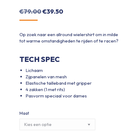
Oorspronkelijke
Huidige
€
79.00
€
39.50
prijs
prijs
was:
is:
Op zoek naar een allround wielershirt om in milde
€79.00.
€39.50.
tot warme omstandigheden te rijden of te racen?
TECH SPEC
Lichaam
Zijpanelen van mesh
Elastische tailleband met gripper
4 zakken (1 met rits)
Pasvorm speciaal voor dames
Maat