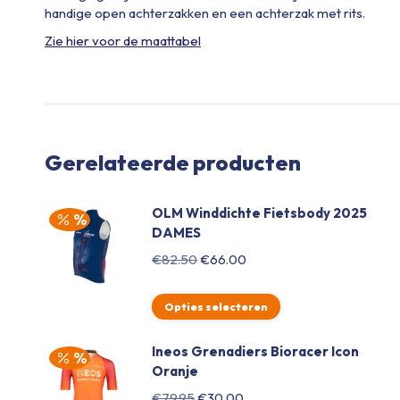
handige open achterzakken en een achterzak met rits.
Zie hier voor de maattabel
Gerelateerde producten
OLM Winddichte Fietsbody 2025
DAMES
Oorspronkelijke
Huidige
€
82.50
€
66.00
prijs
prijs
was:
is:
Opties selecteren
€82.50.
€66.00.
Ineos Grenadiers Bioracer Icon
Oranje
Oorspronkelijke
Huidige
€
79.95
€
30.00