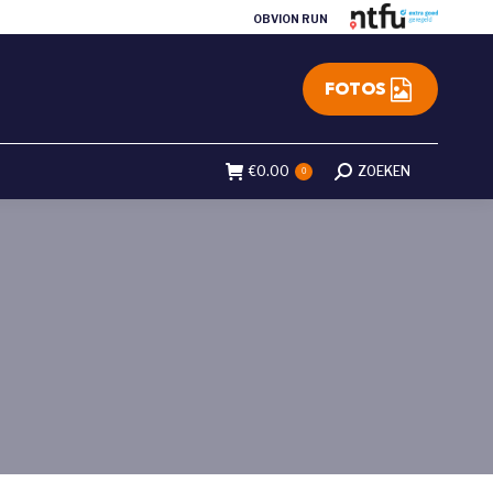
OBVION RUN
FOTOS
€
0.00
Search:
ZOEKEN
0