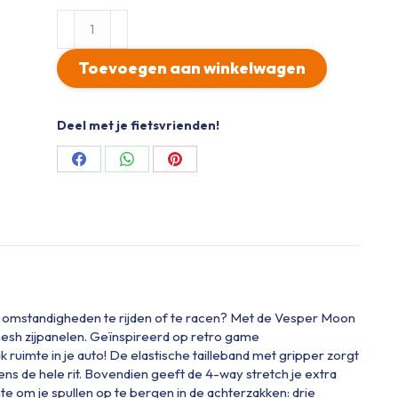
VESPER
JERSEY
MOON
Toevoegen aan winkelwagen
RIDE
NAVY
BROWN
Deel met je fietsvrienden!
aantal
Share
Share
Share
on
on
on
Facebook
WhatsApp
Pinterest
me omstandigheden te rijden of te racen? Met de Vesper Moon
esh zijpanelen. Geïnspireerd op retro game
uimte in je auto! De elastische tailleband met gripper zorgt
ijdens de hele rit. Bovendien geeft de 4-way stretch je extra
e om je spullen op te bergen in de achterzakken: drie