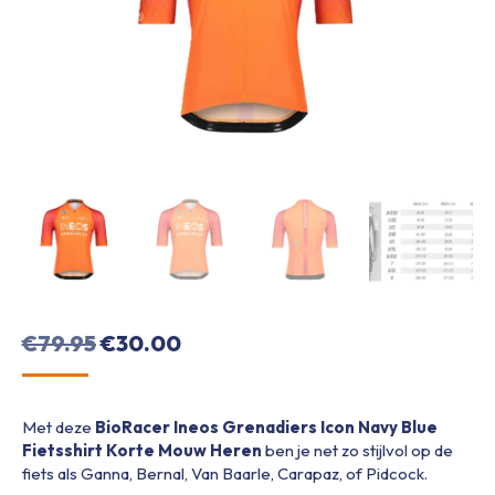
Oorspronkelijke
Huidige
€
79.95
€
30.00
prijs
prijs
was:
is:
Met deze
BioRacer Ineos Grenadiers Icon Navy Blue
€79.95.
€30.00.
Fietsshirt Korte Mouw Heren
ben je net zo stijlvol op de
fiets als Ganna, Bernal, Van Baarle, Carapaz, of Pidcock.