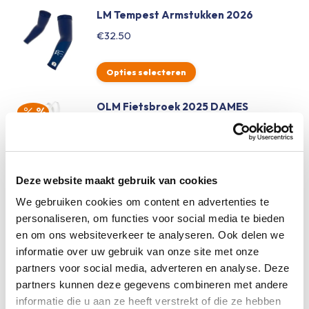
LM Tempest Armstukken 2026
€
32.50
Opties selecteren
OLM Fietsbroek 2025 DAMES
Oorspronkelijke
Huidige
€
79.50
€
63.60
prijs
prijs
was:
is:
Opties selecteren
Deze website maakt gebruik van cookies
€79.50.
€63.60.
VESPER JERSEY MOON RIDE NAVY
We gebruiken cookies om content en advertenties te
BROWN
personaliseren, om functies voor social media te bieden
Oorspronkelijke
Huidige
€
79.00
€
39.50
en om ons websiteverkeer te analyseren. Ook delen we
informatie over uw gebruik van onze site met onze
prijs
prijs
partners voor social media, adverteren en analyse. Deze
was:
is:
Opties selecteren
partners kunnen deze gegevens combineren met andere
€79.00.
€39.50.
informatie die u aan ze heeft verstrekt of die ze hebben
LM Wielershirt lange mouw 2024