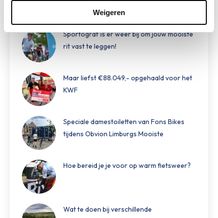
Weigeren
Limburgs Mooiste Nieuws
Sportograf is er weer bij om jouw mooiste
rit vast te leggen!
Maar liefst €88.049,- opgehaald voor het
KWF
Speciale damestoiletten van Fons Bikes
tijdens Obvion Limburgs Mooiste
Hoe bereid je je voor op warm fietsweer?
Wat te doen bij verschillende