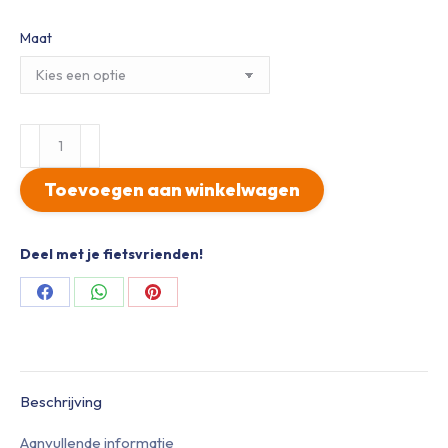
Maat
Ineos
Grenadiers
Bioracer
Toevoegen aan winkelwagen
Icon
Oranje
aantal
Deel met je fietsvrienden!
Share
Share
Share
on
on
on
Facebook
WhatsApp
Pinterest
Beschrijving
Aanvullende informatie