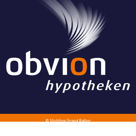
© Stichting Grand Ballon
Algemene voorwaarden
Website & Vormgeving:
Have a Byte!