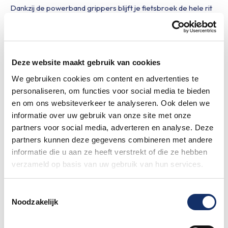
Dankzij de powerband grippers blijft je fietsbroek de hele rit
op zijn plaats. De lichte bretels in mesh zorgen voor extra
ventilatie en een optimale drukverdeling.
Het nieuwe Obvion Limburgs Mooiste ontwerp is wederom
gemaakt door
Have a Byte
.
Deze website maakt gebruik van cookies
We gebruiken cookies om content en advertenties te
personaliseren, om functies voor social media te bieden
en om ons websiteverkeer te analyseren. Ook delen we
informatie over uw gebruik van onze site met onze
Gerelateerde producten
partners voor social media, adverteren en analyse. Deze
partners kunnen deze gegevens combineren met andere
informatie die u aan ze heeft verstrekt of die ze hebben
LM Tempest Armstukken 2026
verzameld op basis van uw gebruik van hun services.
€
32.50
Toestemmingsselectie
Opties selecteren
Noodzakelijk
OLM Fietsbroek 2025 HEREN