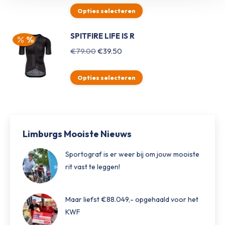
was:
is:
Opties selecteren
€79.00.
€39.50.
SPITFIRE LIFE IS R
Oorspronkelijke
Huidige
€
79.00
€
39.50
prijs
prijs
was:
is:
Opties selecteren
€79.00.
€39.50.
Limburgs Mooiste Nieuws
Sportograf is er weer bij om jouw mooiste
rit vast te leggen!
Maar liefst €88.049,- opgehaald voor het
KWF