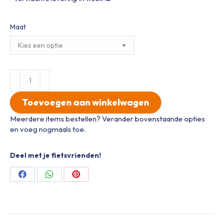
Maat
OLM
Fietsbroek
2026
Toevoegen aan winkelwagen
HEREN
aantal
Meerdere items bestellen? Verander bovenstaande opties
en voeg nogmaals toe.
Deel met je fietsvrienden!
Share
Share
Share
on
on
on
Facebook
WhatsApp
Pinterest