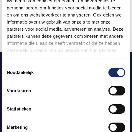
We gebruiken cookies om content en advertenties te
Daginschrijvingen Obvion Limburgs
personaliseren, om functies voor social media te bieden
Mooiste 2026
en om ons websiteverkeer te analyseren. Ook delen we
informatie over uw gebruik van onze site met onze
partners voor social media, adverteren en analyse. Deze
partners kunnen deze gegevens combineren met andere
informatie die u aan ze heeft verstrekt of die ze hebben
verzameld op basis van uw gebruik van hun services.
Toestemmingsselectie
Noodzakelijk
Obvion Limburgs Mooiste
vindt in
2026
plaats op 29 & 30 mei
Voorkeuren
Statistieken
Blijf op de hoogte!
Meld je aan op onze nieuwsbrief!
Marketing
Aanmelden