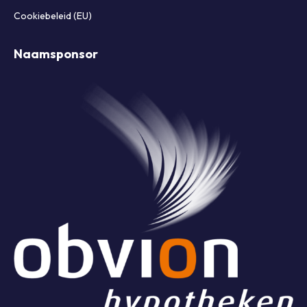
Cookiebeleid (EU)
Naamsponsor