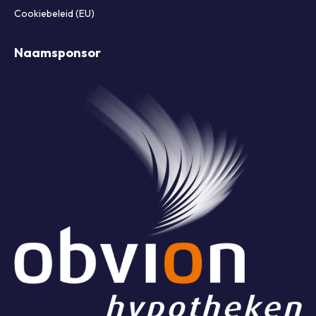
Cookiebeleid (EU)
Naamsponsor