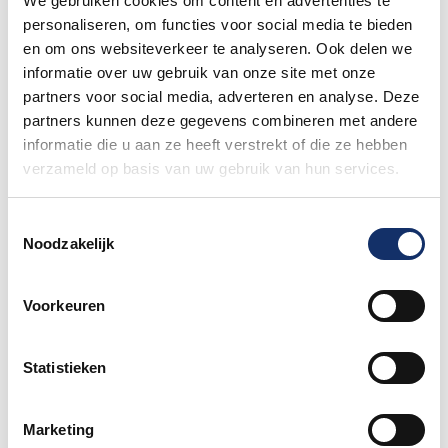
We gebruiken cookies om content en advertenties te
Meer Limburgs Mooiste
personaliseren, om functies voor social media te bieden
en om ons websiteverkeer te analyseren. Ook delen we
informatie over uw gebruik van onze site met onze
Maar liefst €88.049,- opgehaald voor het
partners voor social media, adverteren en analyse. Deze
KWF
partners kunnen deze gegevens combineren met andere
12 juni 2026
informatie die u aan ze heeft verstrekt of die ze hebben
verzameld op basis van uw gebruik van hun services.
Speciale damestoiletten van Fons Bikes
tijdens Obvion Limburgs Mooiste
Toestemmingsselectie
Noodzakelijk
12 juni 2026
Voorkeuren
Hoe bereid je je voor op warm fietsweer?
27 mei 2026
Statistieken
Wat te doen bij verschillende
Marketing
weersomstandigheden op de route