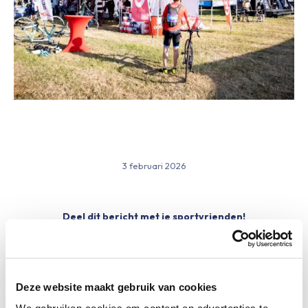
3 februari 2026
Deel dit bericht met je sportvrienden!
Share
Share
Share
on
on
on
Deze website maakt gebruik van cookies
Facebook
WhatsApp
Pinterest