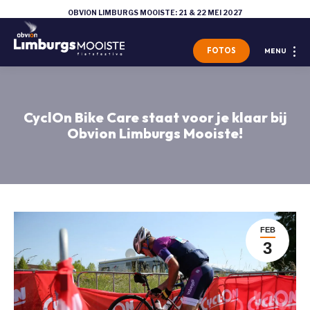
OBVION LIMBURGS MOOISTE: 21 & 22 MEI 2027
FOTOS
MENU
CyclOn Bike Care staat voor je klaar bij
Obvion Limburgs Mooiste!
FEB
3