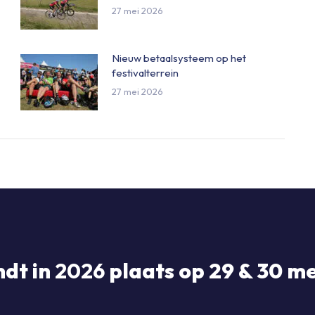
27 mei 2026
Nieuw betaalsysteem op het
festivalterrein
27 mei 2026
ndt in
2026
plaats op 29 & 30 me