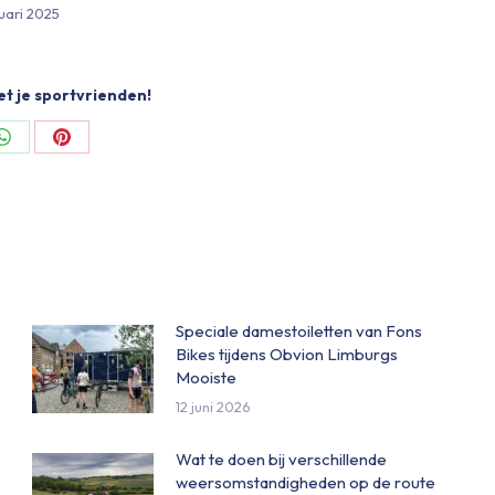
uari 2025
et je sportvrienden!
Share
Share
on
on
ok
WhatsApp
Pinterest
Speciale damestoiletten van Fons
Bikes tijdens Obvion Limburgs
Mooiste
12 juni 2026
Wat te doen bij verschillende
weersomstandigheden op de route