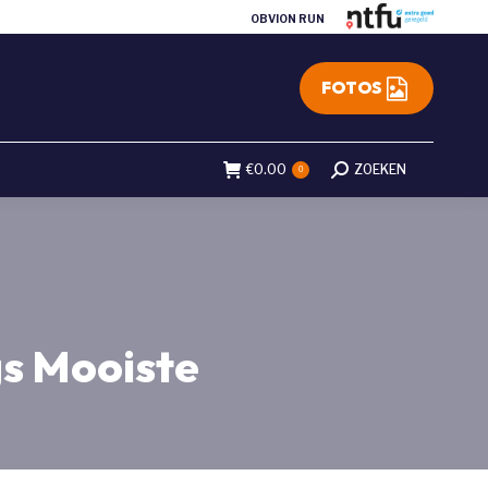
OBVION RUN
FOTOS
€
0.00
Search:
ZOEKEN
0
rgs Mooiste