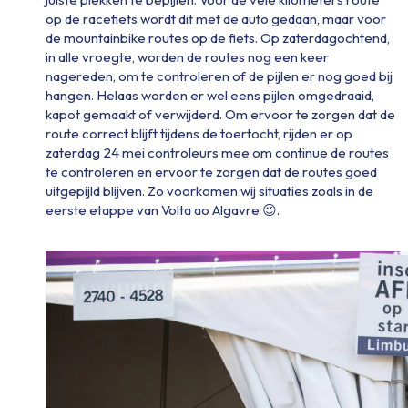
op de racefiets wordt dit met de auto gedaan,
ma
ar
voor
de mountainbike routes op de
fiets. Op zaterdagochtend
,
in alle vroegte,
worden de routes nog een keer
nagereden
,
o
m te
controleren of
de
pijlen er nog goed bij
hangen
.
H
elaas
worden
er wel eens
pijlen
omgedraaid,
kapot gemaakt
of
verwijderd
.
Om ervoor te zorgen dat de
route correct blijft tijdens de toertocht
, rijden er op
zaterdag 24 mei
controleurs
mee om
continue
de
route
s
te controleren
en ervoor te zorgen dat de routes
goed
uitgepijld
blijven
.
Zo voorkomen wij situaties zoals in de
eerste etappe van Volta
ao
Algavre
😉
.