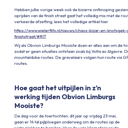
Hebben jullie vorige week ook de
bizarre
ontknoping gezien
oprijden van de finish straat gaat het volledig mis met de ro
verkeerde afzetting, lees het volledige artikel hier
https://www.wielerflits.nl/nieuws/chaos-bizar-en-knotsge
finishstraat/#RIT
Wij als
Obvion
Limburgs Mooiste doen er alles aan om de toer
zodat er geen s
ituaties
ontstaan
zoals bij Volta
ao
Algavre
.
Di
mountainbike routes.
De gravelaars volgen hun route via G
routes
.
Hoe gaat het uitpijl
en
in z’n
werking
tijden
O
bvion
Limburgs
Mooiste
?
De dag
voor de toertochten
,
dit jaar
op vrijdag 23 mei
,
gaan
er
14
tal
pijlploegen onderweg
om de routes op de
juiste plekken te
bepijlen
. Voor de
vele kilometers
route