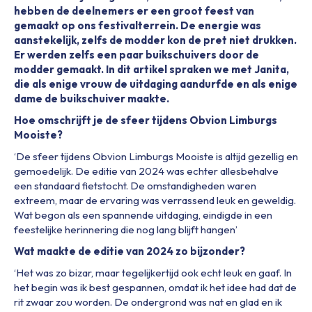
hebben de deelnemers er een groot feest van
gemaakt op ons festivalterrein. De energie was
aanstekelijk, zelfs de modder kon de pret niet drukken.
Er werden zelfs een paar buikschuivers door de
modder gemaakt. In dit artikel spraken we met Janita,
die als enige vrouw de uitdaging aandurfde en als enige
dame de buikschuiver maakte.
Hoe omschrijft je de sfeer tijdens Obvion Limburgs
Mooiste?
‘De sfeer tijdens Obvion Limburgs Mooiste is altijd gezellig en
gemoedelijk. De editie van 2024 was echter allesbehalve
een standaard fietstocht. De omstandigheden waren
extreem, maar de ervaring was verrassend leuk en geweldig.
Wat begon als een spannende uitdaging, eindigde in een
feestelijke herinnering die nog lang blijft hangen’
Wat maakte de editie van 2024 zo bijzonder?
‘Het was zo bizar, maar tegelijkertijd ook echt leuk en gaaf. In
het begin was ik best gespannen, omdat ik het idee had dat de
rit zwaar zou worden. De ondergrond was nat en glad en ik