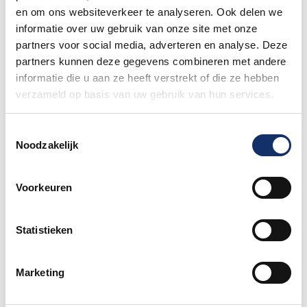
en om ons websiteverkeer te analyseren. Ook delen we
informatie over uw gebruik van onze site met onze
partners voor social media, adverteren en analyse. Deze
partners kunnen deze gegevens combineren met andere
informatie die u aan ze heeft verstrekt of die ze hebben
verzameld op basis van uw gebruik van hun services.
21 maart 2025
Toestemmingsselectie
Noodzakelijk
Deel dit bericht met je sportvrienden!
Voorkeuren
Share
Share
Share
on
on
on
Statistieken
Facebook
WhatsApp
Pinterest
Marketing
Meer Limburgs Mooiste