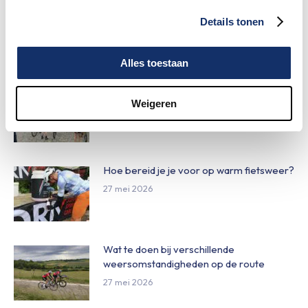
Maar liefst €88.049,- opgehaald voor het
Details tonen
KWF
12 juni 2026
Alles toestaan
Speciale damestoiletten van Fons Bikes
Weigeren
tijdens Obvion Limburgs Mooiste
12 juni 2026
Hoe bereid je je voor op warm fietsweer?
27 mei 2026
Wat te doen bij verschillende
weersomstandigheden op de route
27 mei 2026