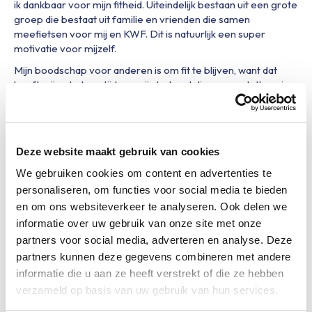
ik dankbaar voor mijn fitheid. Uiteindelijk bestaan uit een grote
groep die bestaat uit familie en vrienden die samen
meefietsen voor mij en KWF. Dit is natuurlijk een super
motivatie voor mijzelf.
Mijn boodschap voor anderen is om fit te blijven, want dat
heeft mij geholpen tijdens mijn behandelingen en stelt me in
staat om nu 90 km te fietsen. We fietsen voor KWF omdat ik
wil bijdragen aan belangrijk onderzoek om borstkanker beter
behandelbaar te maken.
FIT FOR THE FIGHT
Deze website maakt gebruik van cookies
We gebruiken cookies om content en advertenties te
personaliseren, om functies voor social media te bieden
Fiets tegen kanker
en om ons websiteverkeer te analyseren. Ook delen we
informatie over uw gebruik van onze site met onze
partners voor social media, adverteren en analyse. Deze
Maak jouw deelname extra speciaal netzoals Debbie en Fiets
partners kunnen deze gegevens combineren met andere
tegen kanker tijdens Obvion Limburgs Mooiste op 23 mei.
informatie die u aan ze heeft verstrekt of die ze hebben
Kom alleen, of met een team van vrienden of collega’s in
verzameld op basis van uw gebruik van hun services.
actie voor KWF en haal geld op voor belangrijk
kankeronderzoek.