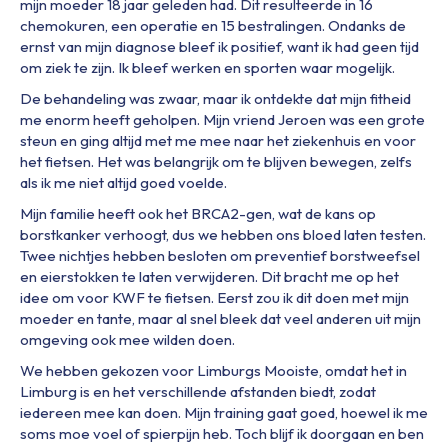
mijn moeder 18 jaar geleden had. Dit resulteerde in 16
chemokuren, een operatie en 15 bestralingen. Ondanks de
ernst van mijn diagnose bleef ik positief, want ik had geen tijd
om ziek te zijn. Ik bleef werken en sporten waar mogelijk.
De behandeling was zwaar, maar ik ontdekte dat mijn fitheid
me enorm heeft geholpen. Mijn vriend Jeroen was een grote
steun en ging altijd met me mee naar het ziekenhuis en voor
het fietsen. Het was belangrijk om te blijven bewegen, zelfs
als ik me niet altijd goed voelde.
Mijn familie heeft ook het BRCA2-gen, wat de kans op
borstkanker verhoogt, dus we hebben ons bloed laten testen.
Twee nichtjes hebben besloten om preventief borstweefsel
en eierstokken te laten verwijderen. Dit bracht me op het
idee om voor KWF te fietsen. Eerst zou ik dit doen met mijn
moeder en tante, maar al snel bleek dat veel anderen uit mijn
omgeving ook mee wilden doen.
We hebben gekozen voor Limburgs Mooiste, omdat het in
Limburg is en het verschillende afstanden biedt, zodat
iedereen mee kan doen. Mijn training gaat goed, hoewel ik me
soms moe voel of spierpijn heb. Toch blijf ik doorgaan en ben