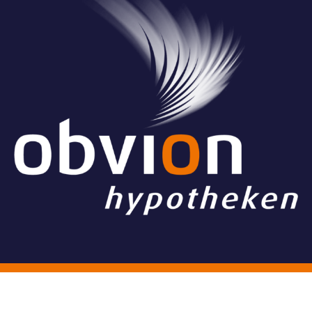
© Stichting Grand Ballon
Algemene voorwaarden
Website & Vormgeving:
Have a Byte!