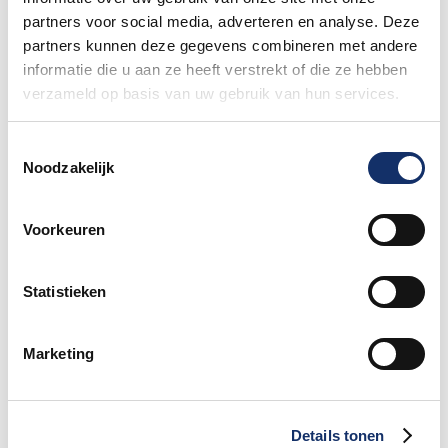
partners voor social media, adverteren en analyse. Deze
Speciale damestoiletten van Fons Bikes
partners kunnen deze gegevens combineren met andere
tijdens Obvion Limburgs Mooiste
informatie die u aan ze heeft verstrekt of die ze hebben
12 juni 2026
verzameld op basis van uw gebruik van hun services.
Toestemmingsselectie
Hoe bereid je je voor op warm fietsweer?
Noodzakelijk
27 mei 2026
Voorkeuren
Wat te doen bij verschillende
Statistieken
weersomstandigheden op de route
27 mei 2026
Marketing
Daginschrijvingen Obvion Limburgs
Mooiste 2026
Details tonen
27 mei 2026