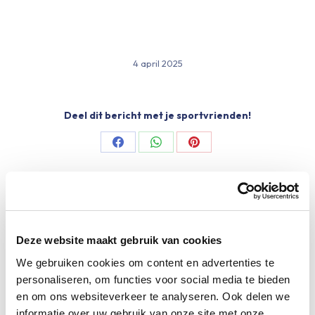
4 april 2025
Deel dit bericht met je sportvrienden!
Share
Share
Share
on
on
on
Facebook
WhatsApp
Pinterest
Meer Limburgs Mooiste
Deze website maakt gebruik van cookies
We gebruiken cookies om content en advertenties te
Maar liefst €88.049,- opgehaald voor het
personaliseren, om functies voor social media te bieden
KWF
en om ons websiteverkeer te analyseren. Ook delen we
12 juni 2026
informatie over uw gebruik van onze site met onze