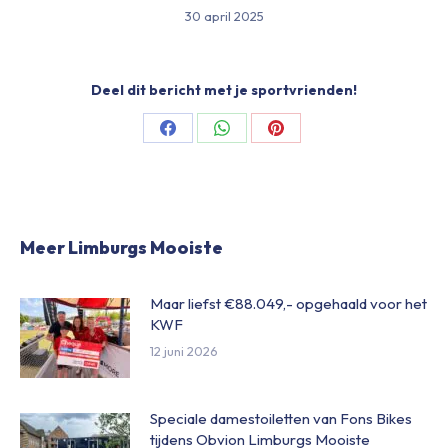
30 april 2025
Deel dit bericht met je sportvrienden!
Share
Share
Share
on
on
on
Facebook
WhatsApp
Pinterest
Meer Limburgs Mooiste
Maar liefst €88.049,- opgehaald voor het
KWF
12 juni 2026
Speciale damestoiletten van Fons Bikes
tijdens Obvion Limburgs Mooiste