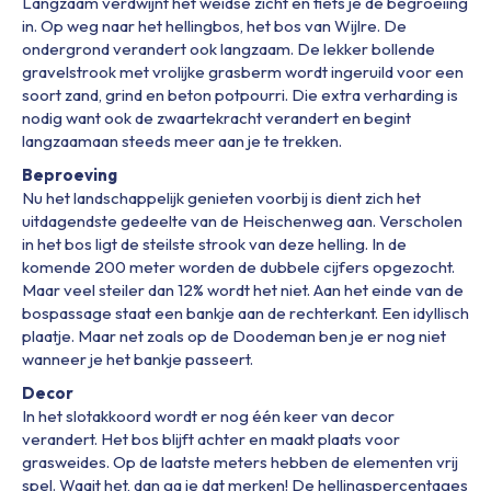
Langzaam verdwijnt het weidse zicht en fiets je de begroeiing
in. Op weg naar het hellingbos, het bos van Wijlre. De
ondergrond verandert ook langzaam. De lekker bollende
gravelstrook met vrolijke grasberm wordt ingeruild voor een
soort zand, grind en beton potpourri. Die extra verharding is
nodig want ook de zwaartekracht verandert en begint
langzaamaan steeds meer aan je te trekken.
Beproeving
Nu het landschappelijk genieten voorbij is dient zich het
uitdagendste gedeelte van de Heischenweg aan. Verscholen
in het bos ligt de steilste strook van deze helling. In de
komende 200 meter worden de dubbele cijfers opgezocht.
Maar veel steiler dan 12% wordt het niet. Aan het einde van de
bospassage staat een bankje aan de rechterkant. Een idyllisch
plaatje. Maar net zoals op de Doodeman ben je er nog niet
wanneer je het bankje passeert.
Decor
In het slotakkoord wordt er nog één keer van decor
verandert. Het bos blijft achter en maakt plaats voor
grasweides. Op de laatste meters hebben de elementen vrij
spel. Waait het, dan ga je dat merken! De hellingspercentages