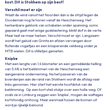
kost. Dit is Stokhem op zijn best!
Verschil moet er zijn
Waait de wind vanuit het Noorden dan is de strijd tegen de
Doodeman nog te horen vanaf de Heischenweg. Het
herkenbare geklonk van schakelen onder spanning, soms
gepaard gaat met enige godslastering, klinkt dof in de verte.
Maar laat ze maar harken. Verschil moet er zijn. Langzaam
wordt het geluid van Grinta en afzien vervangen door
fluitende vogeltjes en een knisperende veldweg onder je
MTB wielen. Dit is stilletjes genieten.
Knipke
Met een lengte van 1,4 kilometer en een gemiddelde helling
van 5,4% is het beklimmen van de Heischenweg een
aangename onderneming. Na het passeren van de
boerderijen aan de rand van Stokhem wordt de afslag naar
links genomen. Hier start het eerste hoofdstuk van de
beklimming. Op een kort steil stukje over een holle weg. Of
zoals ze in Limburg zeggen een ‘knipke’, mogen de wattages
kortstondig omhoog. Maar eenmaal tussen de bomen uit
word je rijkelijk beloond.