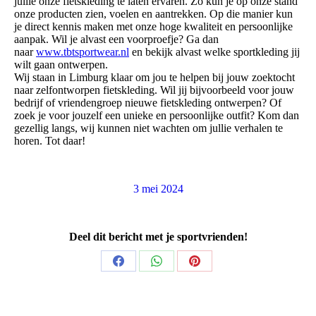
jullie onze fietskleding te laten ervaren. Zo kun je op onze stand
onze producten zien, voelen en aantrekken. Op die manier kun
je direct kennis maken met onze hoge kwaliteit en persoonlijke
aanpak. Wil je alvast een voorproefje? Ga dan
naar
www.tbtsportwear.nl
en bekijk alvast welke sportkleding jij
wilt gaan ontwerpen.
Wij staan in Limburg klaar om jou te helpen bij jouw zoektocht
naar zelfontworpen fietskleding. Wil jij bijvoorbeeld voor jouw
bedrijf of vriendengroep nieuwe fietskleding ontwerpen? Of
zoek je voor jouzelf een unieke en persoonlijke outfit? Kom dan
gezellig langs, wij kunnen niet wachten om jullie verhalen te
horen. Tot daar!
3 mei 2024
Deel dit bericht met je sportvrienden!
Share
Share
Share
on
on
on
Facebook
WhatsApp
Pinterest