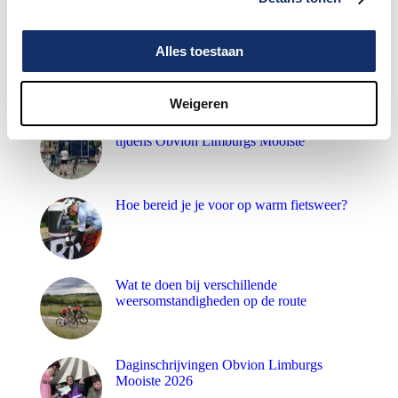
Maar liefst €88.049,- opgehaald voor het
Alles toestaan
KWF
Weigeren
Speciale damestoiletten van Fons Bikes
tijdens Obvion Limburgs Mooiste
Hoe bereid je je voor op warm fietsweer?
Wat te doen bij verschillende
weersomstandigheden op de route
Daginschrijvingen Obvion Limburgs
Mooiste 2026