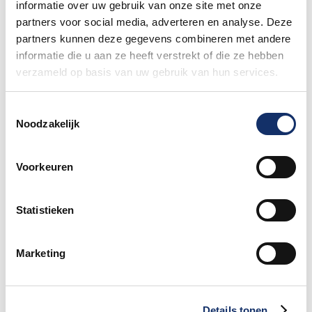
informatie over uw gebruik van onze site met onze
partners voor social media, adverteren en analyse. Deze
Dynamic
partners kunnen deze gegevens combineren met andere
14 mei 2025
informatie die u aan ze heeft verstrekt of die ze hebben
verzameld op basis van uw gebruik van hun services.
Toestemmingsselectie
Watersley
Noodzakelijk
14 mei 2025
Voorkeuren
Statistieken
Marketing
Limburgs Mooiste Nieuws
Sportograf is er weer bij om jouw mooiste
rit vast te leggen!
Details tonen