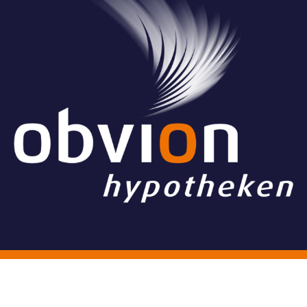
© Stichting Grand Ballon
Algemene voorwaarden
Website & Vormgeving:
Have a Byte!