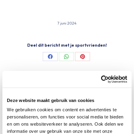
7 juni 2024
Deel dit bericht met je sportvrienden!
Share
Share
Share
on
on
on
Facebook
WhatsApp
Pinterest
Meer Limburgs Mooiste
Deze website maakt gebruik van cookies
Maar liefst €88.049,- opgehaald voor het
We gebruiken cookies om content en advertenties te
KWF
personaliseren, om functies voor social media te bieden
12 juni 2026
en om ons websiteverkeer te analyseren. Ook delen we
informatie over uw gebruik van onze site met onze