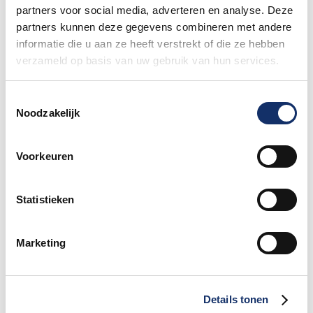
partners voor social media, adverteren en analyse. Deze
Speciale damestoiletten van Fons Bikes
partners kunnen deze gegevens combineren met andere
tijdens Obvion Limburgs Mooiste
informatie die u aan ze heeft verstrekt of die ze hebben
12 juni 2026
verzameld op basis van uw gebruik van hun services.
Toestemmingsselectie
Hoe bereid je je voor op warm fietsweer?
Noodzakelijk
27 mei 2026
Voorkeuren
Wat te doen bij verschillende
weersomstandigheden op de route
Statistieken
27 mei 2026
Marketing
Daginschrijvingen Obvion Limburgs
Mooiste 2026
27 mei 2026
Details tonen