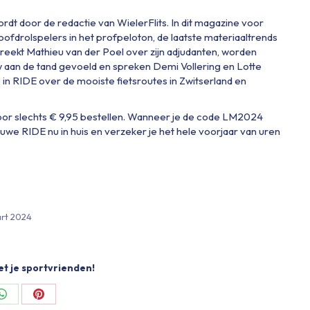
dt door de redactie van WielerFlits. In dit magazine voor
oofdrolspelers in het profpeloton, de laatste materiaaltrends
reekt Mathieu van der Poel over zijn adjudanten, worden
w aan de tand gevoeld en spreken Demi Vollering en Lotte
in RIDE over de mooiste fietsroutes in Zwitserland en
r slechts € 9,95 bestellen. Wanneer je de code LM2024
euwe RIDE nu in huis en verzeker je het hele voorjaar van uren
art 2024
et je sportvrienden!
Share
Share