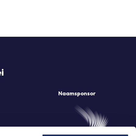
i
Naamsponsor