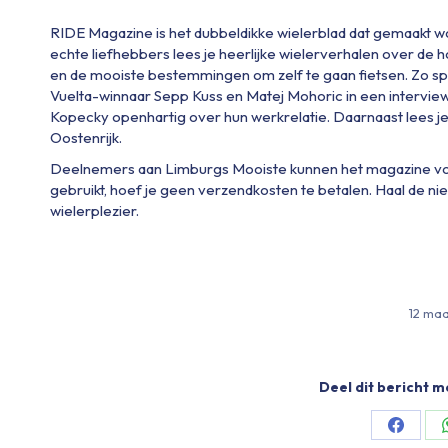
RIDE Magazine is het dubbeldikke wielerblad dat gemaakt wor
echte liefhebbers lees je heerlijke wielerverhalen over de h
en de mooiste bestemmingen om zelf te gaan fietsen. Zo sp
Vuelta-winnaar Sepp Kuss en Matej Mohoric in een intervie
Kopecky openhartig over hun werkrelatie. Daarnaast lees je 
Oostenrijk.
Deelnemers aan Limburgs Mooiste kunnen het magazine voo
gebruikt, hoef je geen verzendkosten te betalen. Haal de ni
wielerplezier.
12 ma
Deel dit bericht m
Share