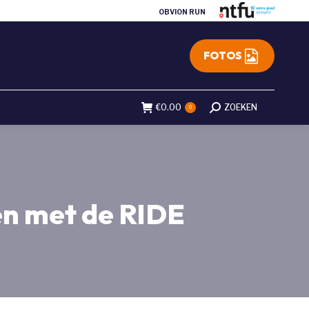
OBVION RUN
FOTOS
€
0.00
Search:
ZOEKEN
0
en met de RIDE