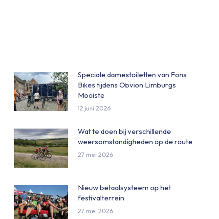
on
on
ok
WhatsApp
Pinterest
Speciale damestoiletten van Fons
Bikes tijdens Obvion Limburgs
Mooiste
12 juni 2026
Wat te doen bij verschillende
weersomstandigheden op de route
27 mei 2026
Nieuw betaalsysteem op het
festivalterrein
27 mei 2026