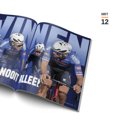
MRT
12