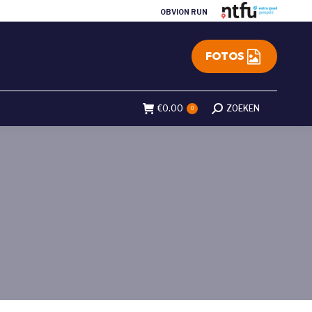
OBVION RUN
FOTOS
€
0.00
Search:
ZOEKEN
0