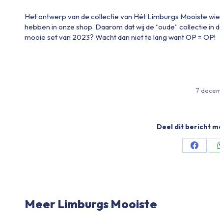
Het ontwerp van de collectie van Hét Limburgs Mooiste wieler
hebben in onze shop. Daarom dat wij de “oude” collectie in de
mooie set van 2023? Wacht dan niet te lang want OP = OP!
7 dece
Deel dit bericht m
Share
on
Facebo
Meer Limburgs Mooiste