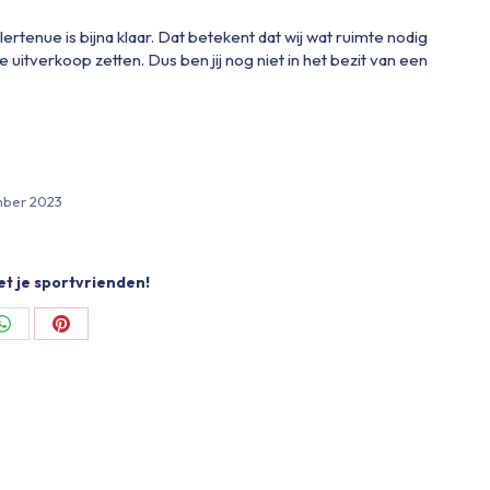
tenue is bijna klaar. Dat betekent dat wij wat ruimte nodig
 uitverkoop zetten. Dus ben jij nog niet in het bezit van een
mber 2023
et je sportvrienden!
Share
Share
on
on
ok
WhatsApp
Pinterest