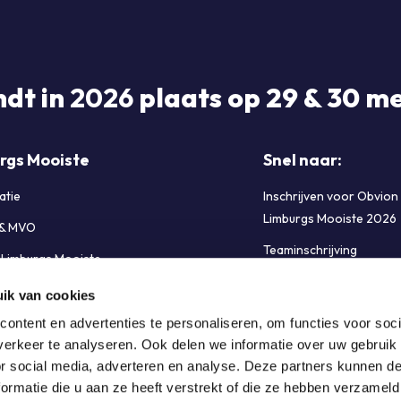
ndt in
2026
plaats op 29 & 30 me
rgs Mooiste
Snel naar:
atie
Inschrijven voor Obvion
Limburgs Mooiste 2026
 & MVO
Teaminschrijving
e Limburgs Mooiste
FAQ Limburgs Mooiste
s & Sponsoren
ik van cookies
Cookiebeleid (EU)
bij Limburgs Mooiste
ontent en advertenties te personaliseren, om functies voor soci
erkeer te analyseren. Ook delen we informatie over uw gebruik
t opnemen
or social media, adverteren en analyse. Deze partners kunnen 
ormatie die u aan ze heeft verstrekt of die ze hebben verzameld