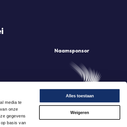
i
Naamsponsor
Alles toestaan
al media te
 van onze
Weigeren
deze gegevens
 op basis van