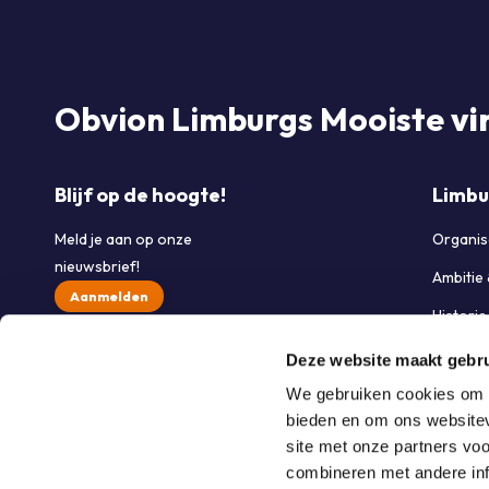
Obvion Limburgs Mooiste
vi
Blijf op de hoogte!
Limbu
Meld je aan op onze
Organis
nieuwsbrief!
Ambitie
Aanmelden
Histori
Partner
Deze website maakt gebru
Werken 
We gebruiken cookies om c
bieden en om ons websitev
Contac
site met onze partners vo
combineren met andere inf