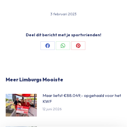
3 februari 2023
Deel dit bericht met je sportvrienden!
Share
Share
Share
on
on
on
Facebook
WhatsApp
Pinterest
Meer Limburgs Mooiste
Maar liefst €88.049,- opgehaald voor het
KWF
12 juni 2026