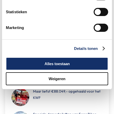
Nieuw betaalsysteem op het
festivalterrein
Statistieken
27 mei 2026
Marketing
Details tonen
Limburgs Mooiste Nieuws
Alles toestaan
Sportograf is er weer bij om jouw mooiste
rit vast te leggen!
Weigeren
Maar liefst €88.049,- opgehaald voor het
KWF