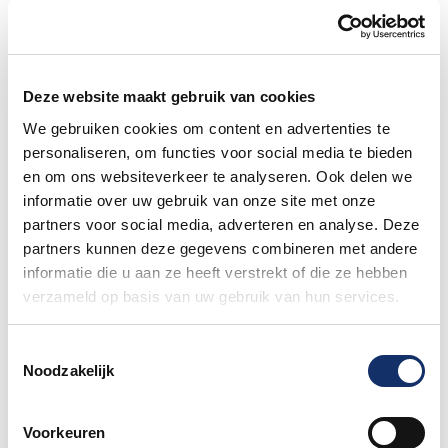
Speciale damestoiletten van Fons Bikes
tijdens Obvion Limburgs Mooiste
12 juni 2026
Deze website maakt gebruik van cookies
Hoe bereid je je voor op warm fietsweer?
We gebruiken cookies om content en advertenties te
27 mei 2026
personaliseren, om functies voor social media te bieden
en om ons websiteverkeer te analyseren. Ook delen we
informatie over uw gebruik van onze site met onze
partners voor social media, adverteren en analyse. Deze
Wat te doen bij verschillende
partners kunnen deze gegevens combineren met andere
weersomstandigheden op de route
informatie die u aan ze heeft verstrekt of die ze hebben
27 mei 2026
verzameld op basis van uw gebruik van hun services.
Daginschrijvingen Obvion Limburgs
Toestemmingsselectie
Mooiste 2026
Noodzakelijk
27 mei 2026
Voorkeuren