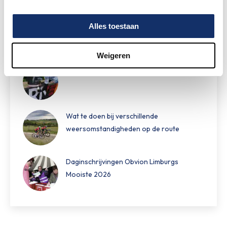
Speciale damestoiletten van Fons Bikes
Alles toestaan
tijdens Obvion Limburgs Mooiste
Weigeren
Hoe bereid je je voor op warm fietsweer?
Wat te doen bij verschillende
weersomstandigheden op de route
Daginschrijvingen Obvion Limburgs
Mooiste 2026