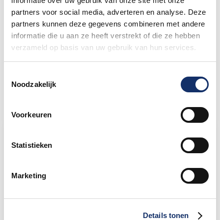
informatie over uw gebruik van onze site met onze
partners voor social media, adverteren en analyse. Deze
partners kunnen deze gegevens combineren met andere
Nieuw betaalsysteem op het
informatie die u aan ze heeft verstrekt of die ze hebben
festivalterrein
verzameld op basis van uw gebruik van hun services.
27 mei 2026
Toestemmingsselectie
Noodzakelijk
Voorkeuren
Limburgs Mooiste Nieuws
Statistieken
Sportograf is er weer bij om jouw mooiste
rit vast te leggen!
Marketing
Maar liefst €88.049,- opgehaald voor het
KWF
Details tonen