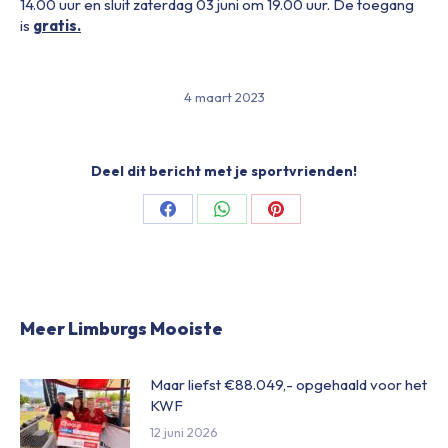
14.00 uur en sluit zaterdag 03 juni om 19.00 uur. De toegang
is
gratis.
4 maart 2023
Deel dit bericht met je sportvrienden!
Share
Share
Share
on
on
on
Facebook
WhatsApp
Pinterest
Meer Limburgs Mooiste
Maar liefst €88.049,- opgehaald voor het
KWF
12 juni 2026