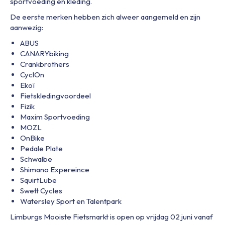
sportvoeding en kleding.
De eerste merken hebben zich alweer aangemeld en zijn
aanwezig:
ABUS
CANARYbiking
Crankbrothers
CyclOn
Ekoï
Fietskledingvoordeel
Fizik
Maxim Sportvoeding
MOZL
OnBike
Pedale Plate
Schwalbe
Shimano Expereince
SquirtLube
Swett Cycles
Watersley Sport en Talentpark
Limburgs Mooiste Fietsmarkt is open op vrijdag 02 juni vanaf