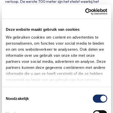
verloop. De eerste 700 meter zijn het steilst waarbij het
wegdek tot tweemaal toe stiekem in de dubbele cijfers
oploopt. Na deze 700 meter kom je even op adem. Achter je
is inmiddels een prachtig uitzicht geschilderd met de kerk van
Vijlen als middelpunt.
Deze website maakt gebruik van cookies
Huzarenstukje
We gebruiken cookies om content en advertenties te
personaliseren, om functies voor social media te bieden
en om ons websiteverkeer te analyseren. Ook delen we
Een licht glooiend intermezzo brengt je hartslag weer even
informatie over uw gebruik van onze site met onze
tot bedaren. Ten tijde van onze verkenning stonden de
partners voor social media, adverteren en analyse. Deze
koolzaadvelden die karakteristiek zijn voor deze regio in bloei.
partners kunnen deze gegevens combineren met andere
Als felgele lappen liggen deze velden over de flank van de
informatie die u aan ze heeft verstrekt of die ze hebben
heuvel. Een mooi gezicht waar je kortstondig van kan
verzameld op basis van uw gebruik van hun services.
genieten. Want na een goede 500 meter mild klauterwerk
volgt het huzarenstukje van de Bendictusberg. Via een
scherpe bocht naar rechts word je een soort ‘mini-
Toestemmingsselectie
haarspeldbocht’ ingeslingerd. Het wordt flink steil. Als we de
Noodzakelijk
statistieken mogen geloven zelfs plaatselijk 18%. Dus zorg dat
je tijdig geschakeld hebt, anders wordt het kettingknarsen!