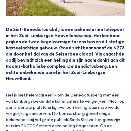
De Sint-Benedictus abdij is een bekend oriëntatiepunt
in het Zuid-Limburgse Heuvellandschap. Herkenbaar
prijken de twee kegelvormige torens boven dit statige
kasteelachtige gebouw. Goed zichtbaar vanaf de N278
die door het dal van de Selzerbeek loopt. Vlak naast de
abdij bevindt zich een helling die zijn naam dankt aan dit
Rooms-katholieke complex. De Bendictusberg. Een
echte onbekende parel in het Zuid-Limburgse
Heuvelland…
Het is niet helemaal eerlijk om de Benedictusberg met één
van Limburgs bekendste kuitenbijters te vergelijken. Maar op
een steenworp afstand ligt wel een helling waarmee we de
vergelijking aandurven. De Lemiersberg geniet enige
bekendheid bij het grote publiek. Sinds Strava-heugenis zijn
er ruim 24.000 fietsers deze helling opgereden. Op de