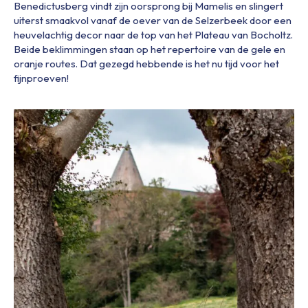
Benedictusberg vindt zijn oorsprong bij Mamelis en slingert
uiterst smaakvol vanaf de oever van de Selzerbeek door een
heuvelachtig decor naar de top van het Plateau van Bocholtz.
Beide beklimmingen staan op het repertoire van de gele en
oranje routes. Dat gezegd hebbende is het nu tijd voor het
fijnproeven!