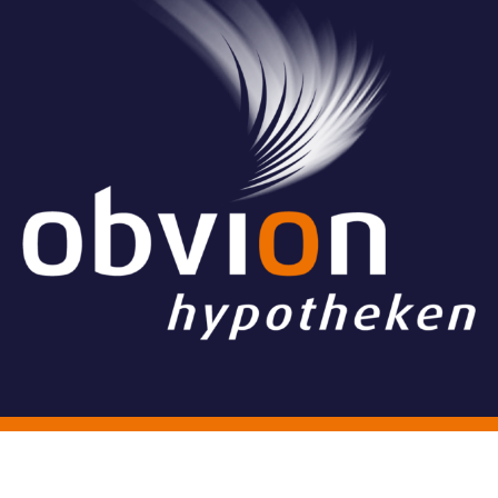
© Stichting Grand Ballon
Algemene voorwaarden
Website & Vormgeving:
Have a Byte!