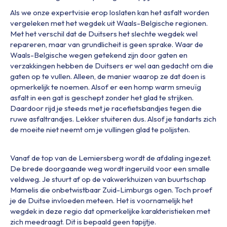
Als we onze expertvisie erop loslaten kan het asfalt worden
vergeleken met het wegdek uit Waals-Belgische regionen.
Met het verschil dat de Duitsers het slechte wegdek wel
repareren, maar van grundlicheit is geen sprake. Waar de
Waals-Belgische wegen getekend zijn door gaten en
verzakkingen hebben de Duitsers er wel aan gedacht om die
gaten op te vullen. Alleen, de manier waarop ze dat doen is
opmerkelijk te noemen. Alsof er een homp warm smeuïg
asfalt in een gat is geschept zonder het glad te strijken.
Daardoor rijd je steeds met je racefietsbandjes tegen die
ruwe asfaltrandjes. Lekker stuiteren dus. Alsof je tandarts zich
de moeite niet neemt om je vullingen glad te polijsten.
Vanaf de top van de Lemiersberg wordt de afdaling ingezet.
De brede doorgaande weg wordt ingeruild voor een smalle
veldweg. Je stuurt af op de vakwerkhuizen van buurtschap
Mamelis die onbetwistbaar Zuid-Limburgs ogen. Toch proef
je de Duitse invloeden meteen. Het is voornamelijk het
wegdek in deze regio dat opmerkelijke karakteristieken met
zich meedraagt. Dit is bepaald geen tapijtje.