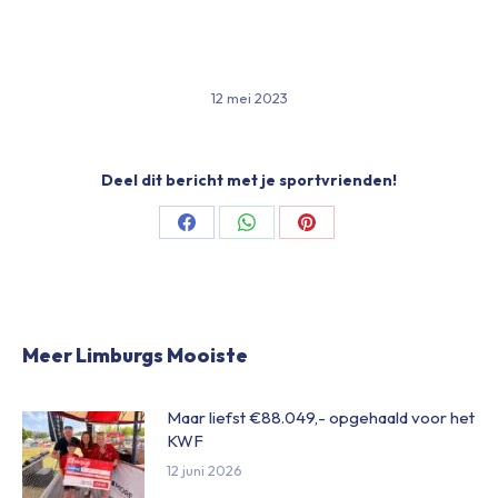
12 mei 2023
Deel dit bericht met je sportvrienden!
Share
Share
Share
on
on
on
Facebook
WhatsApp
Pinterest
Meer Limburgs Mooiste
Maar liefst €88.049,- opgehaald voor het
KWF
12 juni 2026