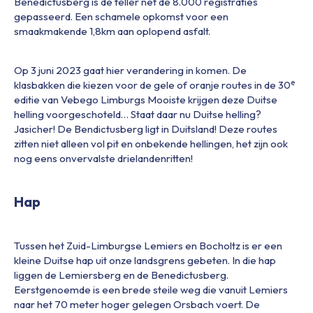
Benedictusberg is de teller net de 8.000 registraties
gepasseerd. Een schamele opkomst voor een
smaakmakende 1,8km aan oplopend asfalt.
Op 3 juni 2023 gaat hier verandering in komen. De
e
klasbakken die kiezen voor de gele of oranje routes in de 30
editie van Vebego Limburgs Mooiste krijgen deze Duitse
helling voorgeschoteld… Staat daar nu Duitse helling?
Jasicher! De Bendictusberg ligt in Duitsland! Deze routes
zitten niet alleen vol pit en onbekende hellingen, het zijn ook
nog eens onvervalste drielandenritten!
Hap
Tussen het Zuid-Limburgse Lemiers en Bocholtz is er een
kleine Duitse hap uit onze landsgrens gebeten. In die hap
liggen de Lemiersberg en de Benedictusberg.
Eerstgenoemde is een brede steile weg die vanuit Lemiers
naar het 70 meter hoger gelegen Orsbach voert. De