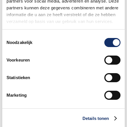
partners voor social media, adverteren en analyse. Deze
Camping geannuleerd vanwege
partners kunnen deze gegevens combineren met andere
weersomstandigheden
informatie die u aan ze heeft verstrekt of die ze hebben
23 mei 2024
verzameld op basis van uw gebruik van hun services.
Toestemmingsselectie
Noodzakelijk
Voorkeuren
Limburgs Mooiste Nieuws
Sportograf is er weer bij om jouw mooiste
Statistieken
rit vast te leggen!
Marketing
Maar liefst €88.049,- opgehaald voor het
KWF
Details tonen