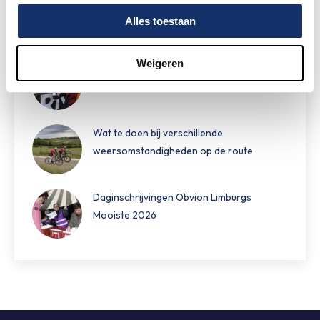
Speciale damestoiletten van Fons Bikes
Alles toestaan
tijdens Obvion Limburgs Mooiste
Weigeren
Hoe bereid je je voor op warm fietsweer?
Wat te doen bij verschillende
weersomstandigheden op de route
Daginschrijvingen Obvion Limburgs
Mooiste 2026