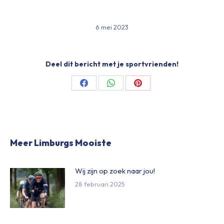
6 mei 2023
Deel dit bericht met je sportvrienden!
Share
Share
Share
on
on
on
Facebook
WhatsApp
Pinterest
Meer Limburgs Mooiste
Wij zijn op zoek naar jou!
28 februari 2025