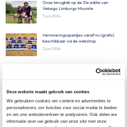
Onze terugblik op de 31e editie van
Vebego Limburgs Mooiste
7 juni 2024
Herinneringsspeldjes vanaf nu (gratis)
beschikbaar via de webshop
3 juni 2024
KIDS Ride 2024, prachtige activiteit op
een natte vrijdag.
31 mei 2024
Deze website maakt gebruik van cookies
Actiefoto’s per route zijn vanaf nu
We gebruiken cookies om content en advertenties te
beschikbaar als download
personaliseren, om functies voor social media te bieden
28 mei 2024
en om ons websiteverkeer te analyseren. Ook delen we
informatie over uw gebruik van onze site met onze