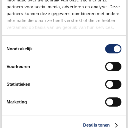
partners voor social media, adverteren en analyse. Deze
partners kunnen deze gegevens combineren met andere
Nieuw betaalsysteem op het
informatie die u aan ze heeft verstrekt of die ze hebben
festivalterrein
verzameld op basis van uw gebruik van hun services.
27 mei 2026
Toestemmingsselectie
Noodzakelijk
Voorkeuren
Limburgs Mooiste Nieuws
Statistieken
Sportograf is er weer bij om jouw mooiste
rit vast te leggen!
Marketing
Maar liefst €88.049,- opgehaald voor het
KWF
Details tonen