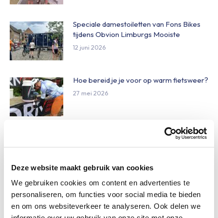
Speciale damestoiletten van Fons Bikes
tijdens Obvion Limburgs Mooiste
12 juni 2026
Hoe bereid je je voor op warm fietsweer?
27 mei 2026
Wat te doen bij verschillende
weersomstandigheden op de route
27 mei 2026
Deze website maakt gebruik van cookies
We gebruiken cookies om content en advertenties te
Daginschrijvingen Obvion Limburgs
personaliseren, om functies voor social media te bieden
Mooiste 2026
en om ons websiteverkeer te analyseren. Ook delen we
27 mei 2026
informatie over uw gebruik van onze site met onze