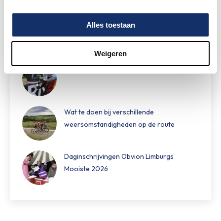
Speciale damestoiletten van Fons Bikes
Alles toestaan
tijdens Obvion Limburgs Mooiste
Weigeren
Hoe bereid je je voor op warm fietsweer?
Wat te doen bij verschillende
weersomstandigheden op de route
Daginschrijvingen Obvion Limburgs
Mooiste 2026