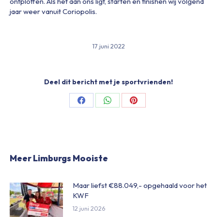
ontploffen. Als het aan ons ligt, starten en finishen wij volgend
jaar weer vanuit Coriopolis.
17 juni 2022
Deel dit bericht met je sportvrienden!
Share
Share
Share
on
on
on
Facebook
WhatsApp
Pinterest
Meer Limburgs Mooiste
Maar liefst €88.049,- opgehaald voor het
KWF
12 juni 2026