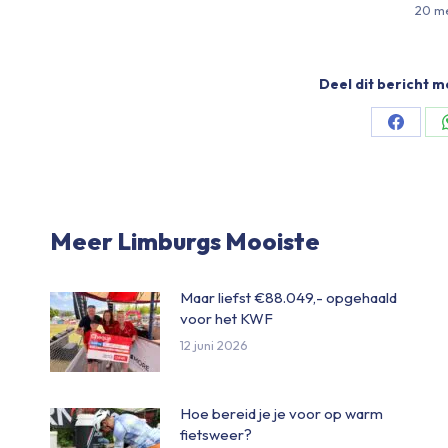
20 m
Deel dit bericht m
Share
on
Facebo
Meer Limburgs Mooiste
Maar liefst €88.049,- opgehaald
voor het KWF
12 juni 2026
Hoe bereid je je voor op warm
fietsweer?