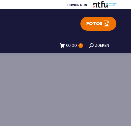
OBVION RUN
FOTOS
€
0.00
Search:
ZOEKEN
0