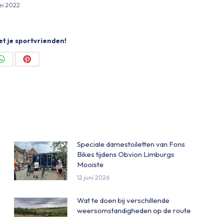
ei 2022
et je sportvrienden!
Share
Share
on
on
ok
WhatsApp
Pinterest
Speciale damestoiletten van Fons
Bikes tijdens Obvion Limburgs
Mooiste
12 juni 2026
Wat te doen bij verschillende
weersomstandigheden op de route