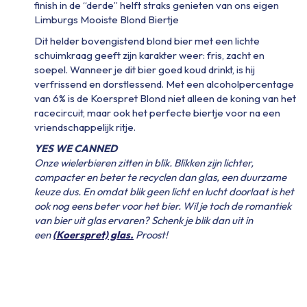
finish in de “derde” helft straks genieten van ons eigen
Limburgs Mooiste Blond Biertje
Dit helder bovengistend blond bier met een lichte
schuimkraag geeft zijn karakter weer: fris, zacht en
soepel. Wanneer je dit bier goed koud drinkt, is hij
verfrissend en dorstlessend. Met een alcoholpercentage
van 6% is de Koerspret Blond niet alleen de koning van het
racecircuit, maar ook het perfecte biertje voor na een
vriendschappelijk ritje.
YES WE CANNED
Onze wielerbieren zitten in blik. Blikken zijn lichter,
compacter en beter te recyclen dan glas, een duurzame
keuze dus. En omdat blik geen licht en lucht doorlaat is het
ook nog eens beter voor het bier. Wil je toch de romantiek
van bier uit glas ervaren? Schenk je blik dan uit in
een
(Koerspret) glas.
Proost!