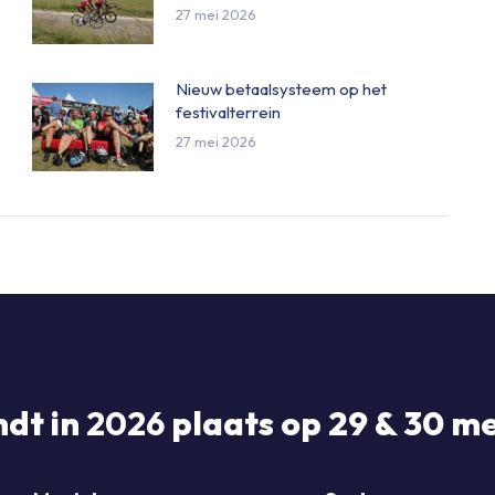
27 mei 2026
Nieuw betaalsysteem op het
festivalterrein
27 mei 2026
ndt in
2026
plaats op 29 & 30 me