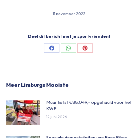
11 november 2022
Deel dit bericht met je sportvrienden!
Share
Share
Share
on
on
on
Facebook
WhatsApp
Pinterest
Meer Limburgs Mooiste
Maar liefst €88.049,- opgehaald voor het
KWF
12 juni 2026
Speciale damestoiletten van Fons Bikes