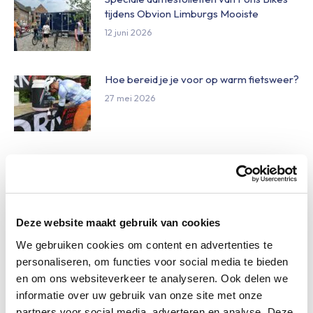
tijdens Obvion Limburgs Mooiste
12 juni 2026
Hoe bereid je je voor op warm fietsweer?
27 mei 2026
Wat te doen bij verschillende
weersomstandigheden op de route
27 mei 2026
Deze website maakt gebruik van cookies
Daginschrijvingen Obvion Limburgs
We gebruiken cookies om content en advertenties te
Mooiste 2026
personaliseren, om functies voor social media te bieden
27 mei 2026
en om ons websiteverkeer te analyseren. Ook delen we
informatie over uw gebruik van onze site met onze
partners voor social media, adverteren en analyse. Deze