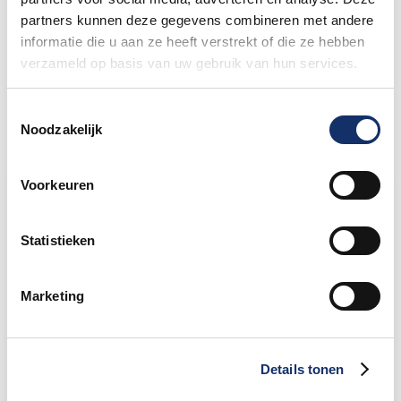
Nieuw betaalsysteem op het
partners kunnen deze gegevens combineren met andere
festivalterrein
informatie die u aan ze heeft verstrekt of die ze hebben
27 mei 2026
verzameld op basis van uw gebruik van hun services.
Toestemmingsselectie
Noodzakelijk
Voorkeuren
Limburgs Mooiste Nieuws
Sportograf is er weer bij om jouw mooiste
Statistieken
rit vast te leggen!
Marketing
Maar liefst €88.049,- opgehaald voor het
KWF
Details tonen
Speciale damestoiletten van Fons Bikes