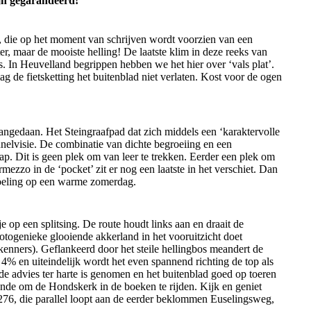
ijn gegarandeerd!
eg, die op het moment van schrijven wordt voorzien van een
er, maar de mooiste helling! De laatste klim in deze reeks van
. In Heuvelland begrippen hebben we het hier over ‘vals plat’.
de fietsketting het buitenblad niet verlaten. Kost voor de ogen
ngedaan. Het Steingraafpad dat zich middels een ‘karaktervolle
unnelvisie. De combinatie van dichte begroeiing en een
p. Dit is geen plek om van leer te trekken. Eerder een plek om
rmezzo in de ‘pocket’ zit er nog een laatste in het verschiet. Dan
koeling op een warme zomerdag.
 op een splitsing. De route houdt links aan en draait de
fotogenieke glooiende akkerland in het vooruitzicht doet
enners). Geflankeerd door het steile hellingbos meandert de
% en uiteindelijk wordt het even spannend richting de top als
mde advies ter harte is genomen en het buitenblad goed op toeren
ende om de Hondskerk in de boeken te rijden. Kijk en geniet
N276, die parallel loopt aan de eerder beklommen Euselingsweg,