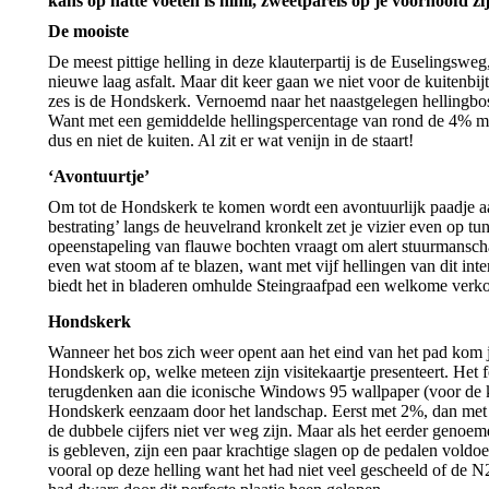
kans op natte voeten is nihil, zweetparels op je voorhoofd z
De mooiste
De meest pittige helling in deze klauterpartij is de Euselingsw
nieuwe laag asfalt. Maar dit keer gaan we niet voor de kuitenbijt
zes is de Hondskerk. Vernoemd naar het naastgelegen hellingbos
Want met een gemiddelde hellingspercentage van rond de 4% mag 
dus en niet de kuiten. Al zit er wat venijn in de staart!
‘Avontuurtje’
Om tot de Hondskerk te komen wordt een avontuurlijk paadje aa
bestrating’ langs de heuvelrand kronkelt zet je vizier even op t
opeenstapeling van flauwe bochten vraagt om alert stuurmanscha
even wat stoom af te blazen, want met vijf hellingen van dit inte
biedt het in bladeren omhulde Steingraafpad een welkome ver
Hondskerk
Wanneer het bos zich weer opent aan het eind van het pad kom je
Hondskerk op, welke meteen zijn visitekaartje presenteert. Het 
terugdenken aan die iconische Windows 95 wallpaper (voor de k
Hondskerk eenzaam door het landschap. Eerst met 2%, dan met 4
de dubbele cijfers niet ver weg zijn. Maar als het eerder genoe
is gebleven, zijn een paar krachtige slagen op de pedalen voldo
vooral op deze helling want het had niet veel gescheeld of de 