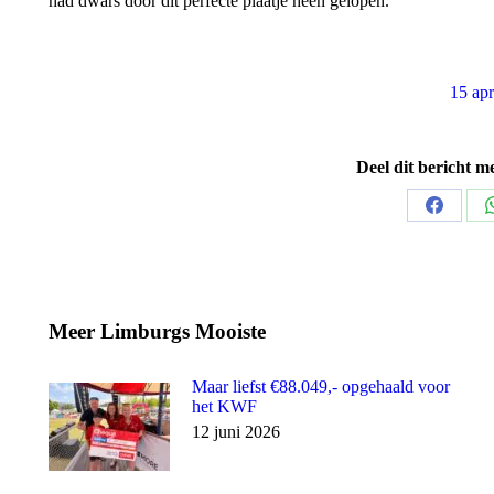
had dwars door dit perfecte plaatje heen gelopen.
15 apr
Deel dit bericht m
Share
on
Faceboo
Meer Limburgs Mooiste
Maar liefst €88.049,- opgehaald voor
het KWF
12 juni 2026