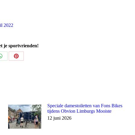
il 2022
et je sportvrienden!
Share
Share
on
on
k
WhatsApp
Pinterest
Speciale damestoiletten van Fons Bikes
tijdens Obvion Limburgs Mooiste
12 juni 2026