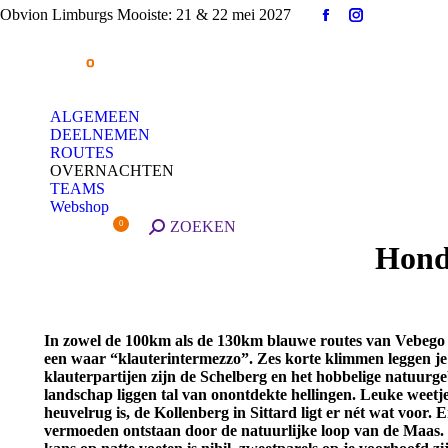
Obvion Limburgs Mooiste: 21 & 22 mei 2027
Facebook
Instagram
page
page
opens
opens
in
in
new
new
ALGEMEEN
window
window
DEELNEMEN
ROUTES
OVERNACHTEN
TEAMS
Webshop
€
0.00
Search:
ZOEKEN
0
Honds
In zowel de 100km als de 130km blauwe routes van Vebego 
een waar “klauterintermezzo”. Zes korte klimmen leggen je
klauterpartijen zijn de Schelberg en het hobbelige natuurge
landschap liggen tal van onontdekte hellingen. Leuke weetj
heuvelrug is, de Kollenberg in Sittard ligt er nét wat voor
vermoeden ontstaan door de natuurlijke loop van de Maas. Di