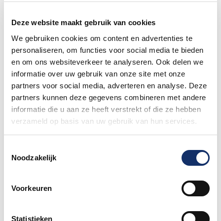
Hoe bereid je je voor op warm fietsweer?
27 mei 2026
Deze website maakt gebruik van cookies
We gebruiken cookies om content en advertenties te
personaliseren, om functies voor social media te bieden
en om ons websiteverkeer te analyseren. Ook delen we
Wat te doen bij verschillende
informatie over uw gebruik van onze site met onze
weersomstandigheden op de route
partners voor social media, adverteren en analyse. Deze
27 mei 2026
partners kunnen deze gegevens combineren met andere
informatie die u aan ze heeft verstrekt of die ze hebben
Daginschrijvingen Obvion Limburgs
verzameld op basis van uw gebruik van hun services.
Mooiste 2026
27 mei 2026
Toestemmingsselectie
Noodzakelijk
Nieuw betaalsysteem op het
festivalterrein
Voorkeuren
27 mei 2026
Statistieken