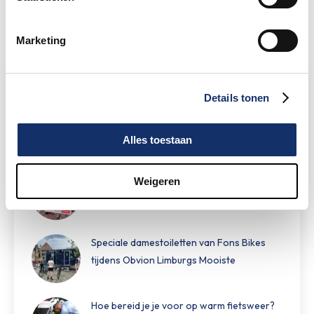
Marketing
Limburgs Mooiste Nieuws
Details tonen
Sportograf is er weer bij om jouw mooiste
rit vast te leggen!
Alles toestaan
Maar liefst €88.049,- opgehaald voor het
Weigeren
KWF
Speciale damestoiletten van Fons Bikes
tijdens Obvion Limburgs Mooiste
Hoe bereid je je voor op warm fietsweer?