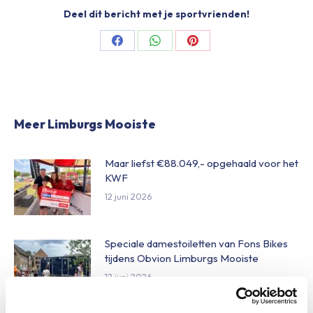
Deel dit bericht met je sportvrienden!
Share
Share
Share
on
on
on
Facebook
WhatsApp
Pinterest
Meer Limburgs Mooiste
Maar liefst €88.049,- opgehaald voor het
KWF
12 juni 2026
Speciale damestoiletten van Fons Bikes
tijdens Obvion Limburgs Mooiste
12 juni 2026