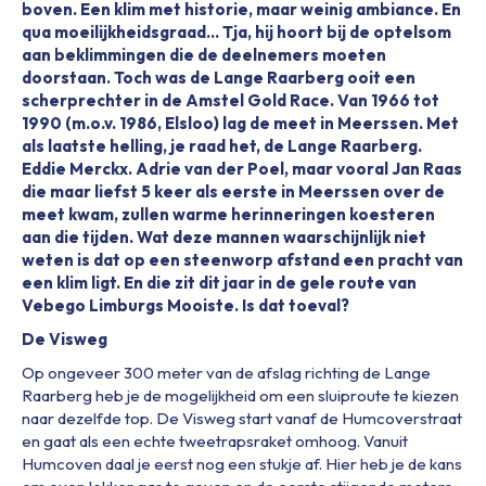
boven. Een klim met historie, maar weinig ambiance. En
qua moeilijkheidsgraad… Tja, hij hoort bij de optelsom
aan beklimmingen die de deelnemers moeten
doorstaan. Toch was de Lange Raarberg ooit een
scherprechter in de Amstel Gold Race. Van 1966 tot
1990 (m.o.v. 1986, Elsloo) lag de meet in Meerssen. Met
als laatste helling, je raad het, de Lange Raarberg.
Eddie Merckx. Adrie van der Poel, maar vooral Jan Raas
die maar liefst 5 keer als eerste in Meerssen over de
meet kwam, zullen warme herinneringen koesteren
aan die tijden. Wat deze mannen waarschijnlijk niet
weten is dat op een steenworp afstand een pracht van
een klim ligt. En die zit dit jaar in de gele route van
Vebego Limburgs Mooiste. Is dat toeval?
De Visweg
Op ongeveer 300 meter van de afslag richting de Lange
Raarberg heb je de mogelijkheid om een sluiproute te kiezen
naar dezelfde top. De Visweg start vanaf de Humcoverstraat
en gaat als een echte tweetrapsraket omhoog. Vanuit
Humcoven daal je eerst nog een stukje af. Hier heb je de kans