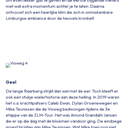
om even lekker gas te geven en de eerste stijgende meters
met wat extra momentum achter je te laten. Daarna
ontvouwt zich een heerlijke klim die zich in onmiskenbare
Limburgse ambiance door de heuvels kronkelt.
Geel
De lange Raarberg strijkt dan wel met de eer. Toch kleeft er
ook een stukje wielerhistorie aan deze helling. In 2019 waren
het o.a. krachtpatsers Caleb Ewan, Dylan Groenewegen en
Mike Teunissen die de Visweg bedwongen tijdens de 3e
etappe van de ZLM-Tour. Het was Amund Grøndahl Jansen
die er op die dag met de bloemen vandoor ging. De eindzege
moest hij laten aan Mike Teunissen. Wat Mike toen nog niet