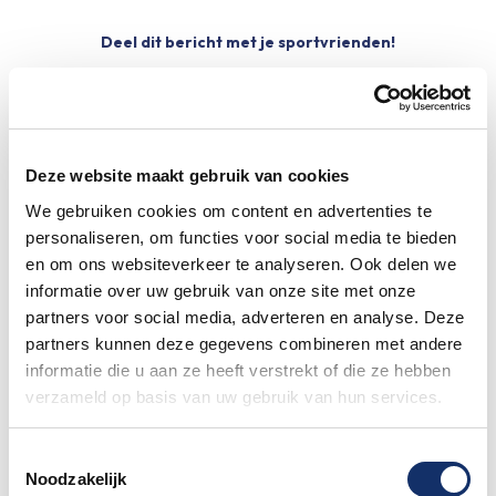
Deel dit bericht met je sportvrienden!
Share
Share
Share
on
on
on
Facebook
WhatsApp
Pinterest
Deze website maakt gebruik van cookies
We gebruiken cookies om content en advertenties te
Meer Limburgs Mooiste
personaliseren, om functies voor social media te bieden
en om ons websiteverkeer te analyseren. Ook delen we
Maar liefst €88.049,- opgehaald voor het
informatie over uw gebruik van onze site met onze
KWF
partners voor social media, adverteren en analyse. Deze
12 juni 2026
partners kunnen deze gegevens combineren met andere
informatie die u aan ze heeft verstrekt of die ze hebben
verzameld op basis van uw gebruik van hun services.
Speciale damestoiletten van Fons Bikes
tijdens Obvion Limburgs Mooiste
Toestemmingsselectie
12 juni 2026
Noodzakelijk