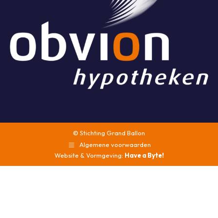
© Stichting Grand Ballon
Algemene voorwaarden
Website & Vormgeving:
Have a Byte!