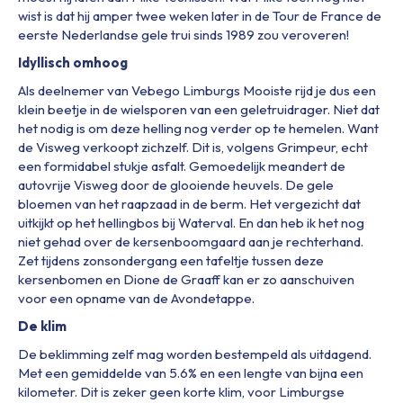
wist is dat hij amper twee weken later in de Tour de France de
eerste Nederlandse gele trui sinds 1989 zou veroveren!
Idyllisch omhoog
Als deelnemer van Vebego Limburgs Mooiste rijd je dus een
klein beetje in de wielsporen van een geletruidrager. Niet dat
het nodig is om deze helling nog verder op te hemelen. Want
de Visweg verkoopt zichzelf. Dit is, volgens Grimpeur, echt
een formidabel stukje asfalt. Gemoedelijk meandert de
autovrije Visweg door de glooiende heuvels. De gele
bloemen van het raapzaad in de berm. Het vergezicht dat
uitkijkt op het hellingbos bij Waterval. En dan heb ik het nog
niet gehad over de kersenboomgaard aan je rechterhand.
Zet tijdens zonsondergang een tafeltje tussen deze
kersenbomen en Dione de Graaff kan er zo aanschuiven
voor een opname van de Avondetappe.
De klim
De beklimming zelf mag worden bestempeld als uitdagend.
Met een gemiddelde van 5.6% en een lengte van bijna een
kilometer. Dit is zeker geen korte klim, voor Limburgse