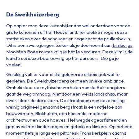
De Sweikhuizerberg
Op papier mag deze kuitenbijter dan wel onderdoen voor de
grote kanonnen uit het Heuvelland. Ter plekke mogen deze
statistieken over de schouder en regelrecht de prullenbak in.
Dit is een zware jongen. Zeker als je deelneemt aan
Limburgs
Mooiste’s Rode routes
krijg je het te verduren. Deze klim is de
laatste serieuze beproeving op het parcours. Die ga je
voelen!
Gelukkig valt er voor al die geleverde arbeid ook wat te
genieten. De Sweikhuizerberg kent een unieke ambiance.
Omhuld door de mythische verhalen van de Bokkenrijders
gaat de weg omhoog. Niet door een weids landschap, maar
dwars door de dorpskern. De straatnaam van deze helling,
weinig origineel genaamd bergstraat, is een ratjetoe aan
bouwwerken. Blokhutten, een haciënda, moderne
architectuur en oude hoeves. Het wegdek geasfalteerd en
geplaveid met kinderkopjes en gebakken klinkers. Op het ene
moment fiets je langs een pittoresk Frans kerkplein daarna