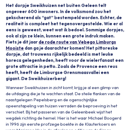
Het dorpje Sweikhuizen net buiten Geleen telt
ongeveer 600 inwoners. In de volksmond zou het
gekscherend als “gat” bestempeld worden. Echter, de
realiteit is compleet het tegenovergestelde. Wie er al
eens is geweest, weet wat ik bedoel. Sommige dorpjes,
ook al zijn ze klein, kunnen een grote indruk maken.
Fiets je dit jaar
de rode route van Vebego Limburgs
Mooiste
dan ga je daarachter komen! Het pittoreske
dorpje, dat trouwens rijkelijk bedeeld is met leuke
horeca gelegenheden, heeft voor de wielerfanaat een
grote attractie in petto. Zoals de Provence een reus
heeft, heeft de Limburgse Grensmaasvallei een
gigant. De Sweikhuizerberg!
Wanneer Sweikhuizen in zicht komt, krijg je al een glimp van
de uitdaging die je te wachten staat. De steile flanken van de
naastgelegen Pepelsberg en de ogenschijnlijke
opeenstapeling van huizen verraden de beproeving in het
verschiet. Bij het passeren van de Geleenbeek wijst het
wegdek richting de hemel. Hier is het waar Michael Boogerd
in 1996 zijn eerste profzege boekte in de Klauterkoers en