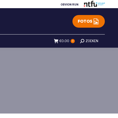
OBVION RUN
FOTOS
€
0.00
Search:
ZOEKEN
0