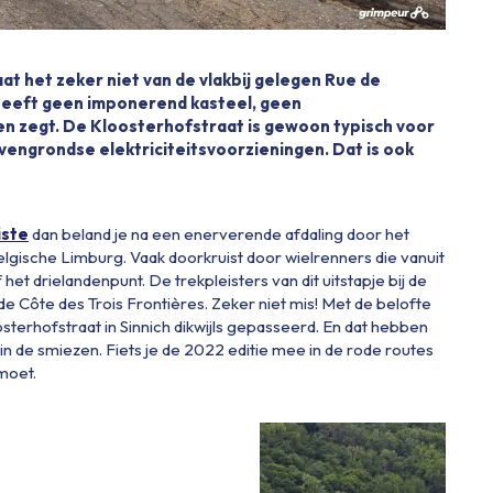
t het zeker niet van de vlakbij gelegen Rue de
heeft geen imponerend kasteel, geen
en zegt. De Kloosterhofstraat is gewoon typisch voor
vengrondse elektriciteitsvoorzieningen. Dat is ook
iste
dan beland je na een enerverende afdaling door het
lgische Limburg. Vaak doorkruist door wielrenners die vanuit
et drielandenpunt. De trekpleisters van dit uitstapje bij de
e Côte des Trois Frontières. Zeker niet mis! Met de belofte
sterhofstraat in Sinnich dikwijls gepasseerd. En dat hebben
de smiezen. Fiets je de 2022 editie mee in de rode routes
moet.