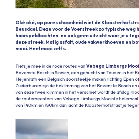
Oké oké, op pure schoonheid wint de Kloosterhofstraa
Beusdael. Deze voor de Voerstreek zo typische weg 
haarspeldbochten, en ook geen uitzicht waar je u teg
deze streek. Matig asfalt, oude vakwerkhoeven en bo
mooi. Heel mooi zelfs.
Fiets je mee in de rode routes van
Vebego Limburgs Moo
Bovenste Bosch in Sinnich, een gehucht van Teuven in het Be
Heijenrath een Belgisch doorsteekje maken richting Epen of h
Zuiderburen zijn de beklimming van het Bovenste Bosch en d
van deze twee klimmen in het verschiet wordt de afslag Kloo
de routemeesters van Vebego Limburgs Mooiste helemaal in 
van 140km en 180km dan lacht de Kloosterhofstraat je tege