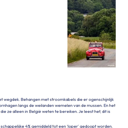
 het wegdek. Behangen met stroomkabels die er ogenschijnlijk
doornhagen langs de weilanden wemelen van de mussen. En het
e ze alleen in België weten te bereiken. Je leest het, dit is
 schappelijke 4% gemiddeld tot een ‘loper’ gedoopt worden.