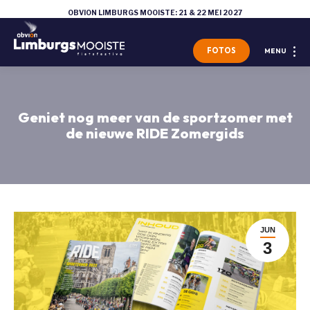
OBVION LIMBURGS MOOISTE: 21 & 22 MEI 2027
FOTOS
MENU
Geniet nog meer van de sportzomer met
de nieuwe RIDE Zomergids
JUN
3