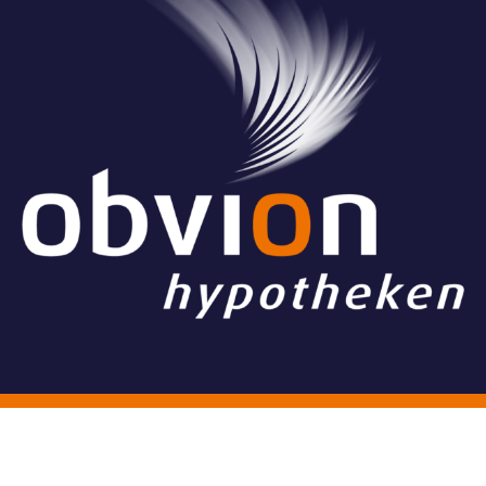
© Stichting Grand Ballon
Algemene voorwaarden
Website & Vormgeving:
Have a Byte!