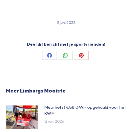
3 juni 2022
Deel dit bericht met je sportvrienden!
Share
Share
Share
on
on
on
Facebook
WhatsApp
Pinterest
Meer Limburgs Mooiste
Maar liefst €88.049,- opgehaald voor het
KWF
12 juni 2026