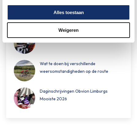
Speciale damestoiletten van Fons Bikes
Alles toestaan
tijdens Obvion Limburgs Mooiste
Weigeren
Hoe bereid je je voor op warm fietsweer?
Wat te doen bij verschillende
weersomstandigheden op de route
Daginschrijvingen Obvion Limburgs
Mooiste 2026