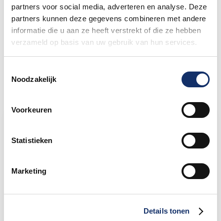
partners voor social media, adverteren en analyse. Deze
partners kunnen deze gegevens combineren met andere
Nieuw betaalsysteem op het
informatie die u aan ze heeft verstrekt of die ze hebben
festivalterrein
verzameld op basis van uw gebruik van hun services.
27 mei 2026
Toestemmingsselectie
Noodzakelijk
Voorkeuren
Limburgs Mooiste Nieuws
Statistieken
Sportograf is er weer bij om jouw mooiste
rit vast te leggen!
Marketing
Maar liefst €88.049,- opgehaald voor het
KWF
Details tonen