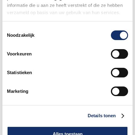
informatie die u aan ze heeft verstrekt of die ze hebben
verzameld op basis van uw gebruik van hun services.
Hoe bereid je je voor op warm fietsweer?
27 mei 2026
Toestemmingsselectie
Noodzakelijk
Wat te doen bij verschillende
Voorkeuren
weersomstandigheden op de route
27 mei 2026
Statistieken
Daginschrijvingen Obvion Limburgs
Marketing
Mooiste 2026
27 mei 2026
Details tonen
Nieuw betaalsysteem op het
festivalterrein
Alles toestaan