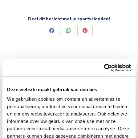
Deel dit bericht met je sportvrienden!
Share
Share
Share
on
on
on
Facebook
WhatsApp
Pinterest
Meer Limburgs Mooiste
Maar liefst €88.049,- opgehaald voor het
Deze website maakt gebruik van cookies
KWF
We gebruiken cookies om content en advertenties te
12 juni 2026
personaliseren, om functies voor social media te bieden
en om ons websiteverkeer te analyseren. Ook delen we
Speciale damestoiletten van Fons Bikes
informatie over uw gebruik van onze site met onze
tijdens Obvion Limburgs Mooiste
partners voor social media, adverteren en analyse. Deze
12 juni 2026
partners kunnen deze gegevens combineren met andere