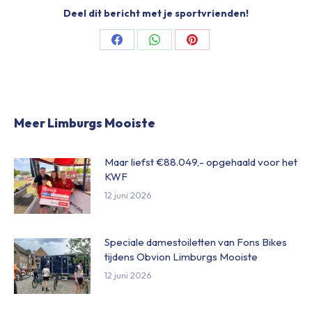
Deel dit bericht met je sportvrienden!
Share
Share
Share
on
on
on
Facebook
WhatsApp
Pinterest
Meer Limburgs Mooiste
Maar liefst €88.049,- opgehaald voor het
KWF
12 juni 2026
Speciale damestoiletten van Fons Bikes
tijdens Obvion Limburgs Mooiste
12 juni 2026