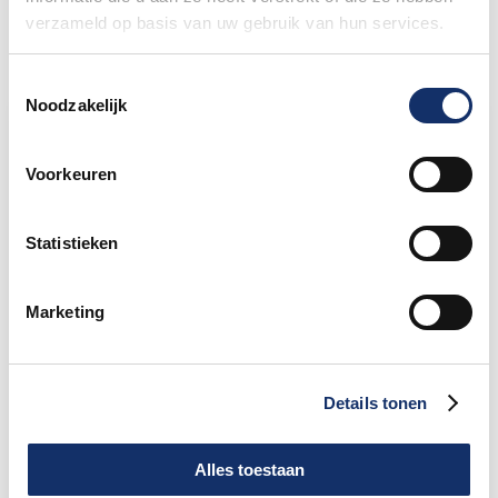
verzameld op basis van uw gebruik van hun services.
Toestemmingsselectie
Noodzakelijk
Limburgs Mooiste Nieuws
Voorkeuren
Sportograf is er weer bij om jouw mooiste
rit vast te leggen!
Statistieken
Maar liefst €88.049,- opgehaald voor het
KWF
Marketing
Speciale damestoiletten van Fons Bikes
Details tonen
tijdens Obvion Limburgs Mooiste
Alles toestaan
Hoe bereid je je voor op warm fietsweer?