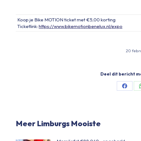
Koop je Bike MOTION ticket met €5,00 korting
Ticketlink:
https://www.bikemotionbenelux.nl/expo
20 febr
Deel dit bericht m
Share
on
Facebo
Meer Limburgs Mooiste