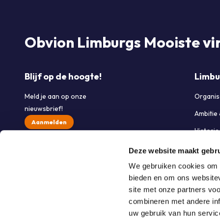
Obvion Limburgs Mooiste
vi
Blijf op de hoogte!
Limbu
Meld je aan op onze
Organis
nieuwsbrief!
Ambitie
Aanmelden
Histori
Partner
Deze website maakt gebru
Werken 
We gebruiken cookies om c
bieden en om ons websitev
Contac
site met onze partners vo
combineren met andere inf
uw gebruik van hun servic