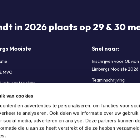
ndt in
2026
plaats op 29 & 30 me
rgs Mooiste
Snel naar:
atie
Inschrijven voor Obvion
Limburgs Mooiste 2026
 & MVO
Teaminschrijving
e Limburgs Mooiste
FAQ Limburgs Mooiste
s & Sponsoren
ik van cookies
Cookiebeleid (EU)
bij Limburgs Mooiste
ontent en advertenties te personaliseren, om functies voor soci
erkeer te analyseren. Ook delen we informatie over uw gebruik
t opnemen
or social media, adverteren en analyse. Deze partners kunnen 
ormatie die u aan ze heeft verstrekt of die ze hebben verzameld
es.