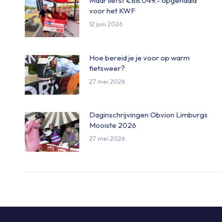
Maar liefst €88.049,- opgehaald
voor het KWF
12 juni 2026
Hoe bereid je je voor op warm
fietsweer?
27 mei 2026
Daginschrijvingen Obvion Limburgs
Mooiste 2026
27 mei 2026