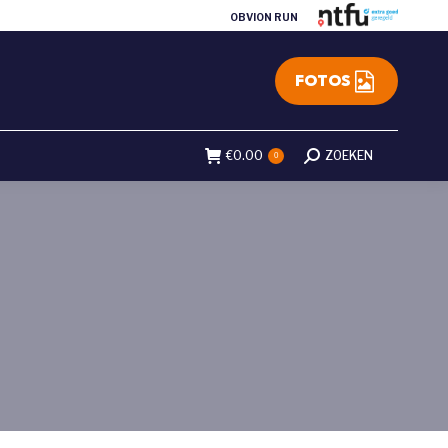
OBVION RUN
FOTOS
€
0.00
Search:
ZOEKEN
0