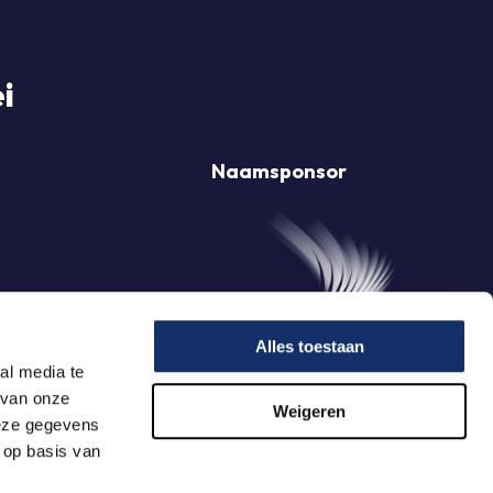
i
Naamsponsor
Alles toestaan
al media te
 van onze
Weigeren
deze gegevens
 op basis van