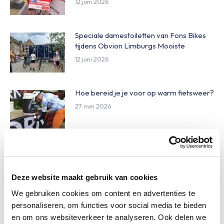
12 juni 2026
Speciale damestoiletten van Fons Bikes
tijdens Obvion Limburgs Mooiste
12 juni 2026
Hoe bereid je je voor op warm fietsweer?
27 mei 2026
Wat te doen bij verschillende
weersomstandigheden op de route
27 mei 2026
Deze website maakt gebruik van cookies
We gebruiken cookies om content en advertenties te
personaliseren, om functies voor social media te bieden
Daginschrijvingen Obvion Limburgs
en om ons websiteverkeer te analyseren. Ook delen we
Mooiste 2026