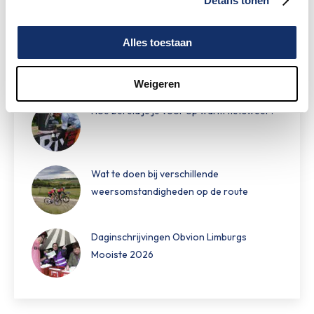
Details tonen
KWF
Alles toestaan
Speciale damestoiletten van Fons Bikes
tijdens Obvion Limburgs Mooiste
Weigeren
Hoe bereid je je voor op warm fietsweer?
Wat te doen bij verschillende
weersomstandigheden op de route
Daginschrijvingen Obvion Limburgs
Mooiste 2026