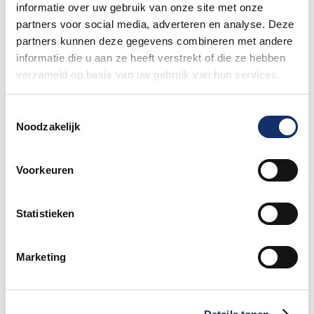
informatie over uw gebruik van onze site met onze
27 mei 2026
partners voor social media, adverteren en analyse. Deze
partners kunnen deze gegevens combineren met andere
Nieuw betaalsysteem op het
informatie die u aan ze heeft verstrekt of die ze hebben
festivalterrein
verzameld op basis van uw gebruik van hun services.
27 mei 2026
Toestemmingsselectie
Noodzakelijk
Voorkeuren
Limburgs Mooiste Nieuws
Statistieken
Sportograf is er weer bij om jouw mooiste
rit vast te leggen!
Marketing
Maar liefst €88.049,- opgehaald voor het