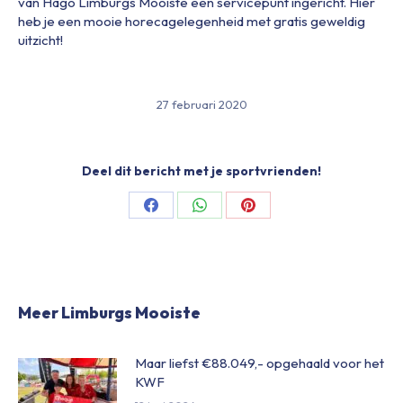
van Hago Limburgs Mooiste een servicepunt ingericht. Hier
heb je een mooie horecagelegenheid met gratis geweldig
uitzicht!
27 februari 2020
Deel dit bericht met je sportvrienden!
Share
Share
Share
on
on
on
Facebook
WhatsApp
Pinterest
Meer Limburgs Mooiste
Maar liefst €88.049,- opgehaald voor het
KWF