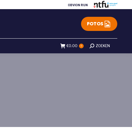
OBVION RUN
FOTOS
€
0.00
Search:
ZOEKEN
0