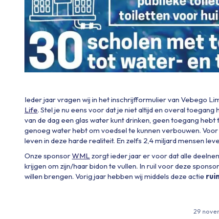
Ieder jaar vragen wij in het inschrijfformulier van Vebego L
Life
. Stel je nu eens voor dat je niet altijd en overal toega
van de dag een glas water kunt drinken, geen toegang hebt t
genoeg water hebt om voedsel te kunnen verbouwen. Voor o
leven in deze harde realiteit. En zelfs 2,4 miljard mensen le
Onze sponsor
WML
zorgt ieder jaar er voor dat alle deel
krijgen om zijn/haar bidon te vullen. In ruil voor deze spon
willen brengen. Vorig jaar hebben wij middels deze actie
rui
29 nove