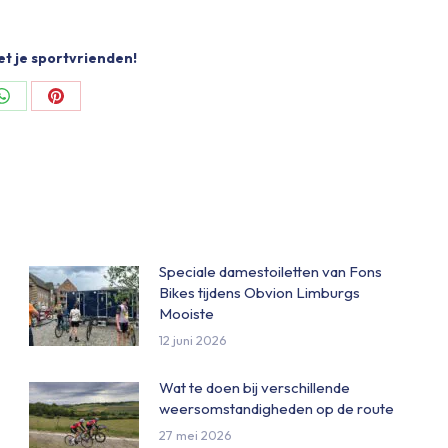
et je sportvrienden!
Share
Share
on
on
ok
WhatsApp
Pinterest
Speciale damestoiletten van Fons
Bikes tijdens Obvion Limburgs
Mooiste
12 juni 2026
Wat te doen bij verschillende
weersomstandigheden op de route
27 mei 2026