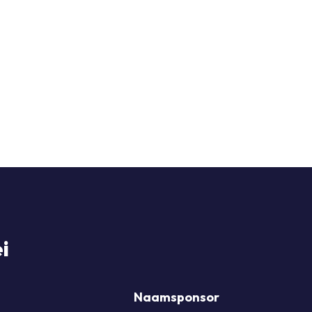
i
Naamsponsor