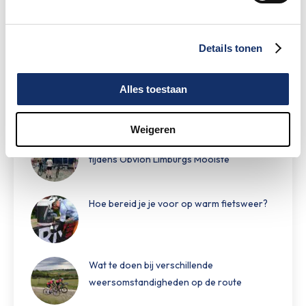
Sportograf is er weer bij om jouw mooiste
rit vast te leggen!
Details tonen
Maar liefst €88.049,- opgehaald voor het
Alles toestaan
KWF
Weigeren
Speciale damestoiletten van Fons Bikes
tijdens Obvion Limburgs Mooiste
Hoe bereid je je voor op warm fietsweer?
Wat te doen bij verschillende
weersomstandigheden op de route