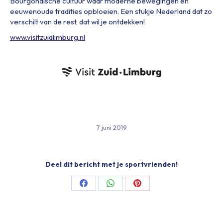
Bourgondische cultuur waar moderne bewegingen en
eeuwenoude tradities opbloeien. Een stukje Nederland dat zo
verschilt van de rest, dat wil je ontdekken!
www.visitzuidlimburg.nl
7 juni 2019
Deel dit bericht met je sportvrienden!
Share
Share
Share
on
on
on
Facebook
WhatsApp
Pinterest