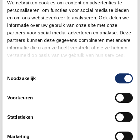
We gebruiken cookies om content en advertenties te
weersomstandigheden op de route
personaliseren, om functies voor social media te bieden
27 mei 2026
en om ons websiteverkeer te analyseren. Ook delen we
informatie over uw gebruik van onze site met onze
partners voor social media, adverteren en analyse. Deze
Daginschrijvingen Obvion Limburgs
Mooiste 2026
partners kunnen deze gegevens combineren met andere
informatie die u aan ze heeft verstrekt of die ze hebben
27 mei 2026
verzameld op basis van uw gebruik van hun services.
Nieuw betaalsysteem op het
Toestemmingsselectie
festivalterrein
Noodzakelijk
27 mei 2026
Voorkeuren
Statistieken
Limburgs Mooiste Nieuws
Marketing