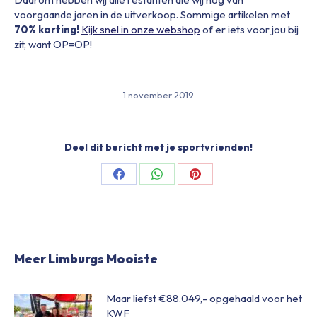
voorgaande jaren in de uitverkoop. Sommige artikelen met
70% korting!
Kijk snel in onze webshop
of er iets voor jou bij
zit, want OP=OP!
1 november 2019
Deel dit bericht met je sportvrienden!
Share
Share
Share
on
on
on
Facebook
WhatsApp
Pinterest
Meer Limburgs Mooiste
Maar liefst €88.049,- opgehaald voor het
KWF