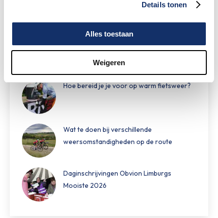
Details tonen
KWF
Alles toestaan
Speciale damestoiletten van Fons Bikes
tijdens Obvion Limburgs Mooiste
Weigeren
Hoe bereid je je voor op warm fietsweer?
Wat te doen bij verschillende
weersomstandigheden op de route
Daginschrijvingen Obvion Limburgs
Mooiste 2026