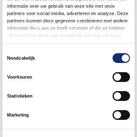
Mooiste 2026
informatie over uw gebruik van onze site met onze
27 mei 2026
partners voor social media, adverteren en analyse. Deze
partners kunnen deze gegevens combineren met andere
informatie die u aan ze heeft verstrekt of die ze hebben
Nieuw betaalsysteem op het
verzameld op basis van uw gebruik van hun services.
festivalterrein
27 mei 2026
Toestemmingsselectie
Noodzakelijk
Voorkeuren
Limburgs Mooiste Nieuws
Statistieken
Sportograf is er weer bij om jouw mooiste
Marketing
rit vast te leggen!
Maar liefst €88.049,- opgehaald voor het