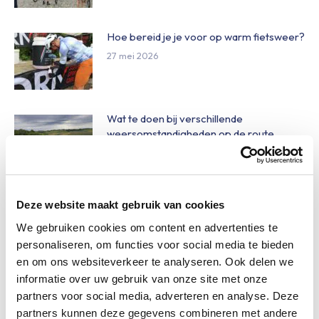
Hoe bereid je je voor op warm fietsweer?
27 mei 2026
Wat te doen bij verschillende
weersomstandigheden op de route
27 mei 2026
Daginschrijvingen Obvion Limburgs
Deze website maakt gebruik van cookies
Mooiste 2026
We gebruiken cookies om content en advertenties te
27 mei 2026
personaliseren, om functies voor social media te bieden
en om ons websiteverkeer te analyseren. Ook delen we
informatie over uw gebruik van onze site met onze
Nieuw betaalsysteem op het
partners voor social media, adverteren en analyse. Deze
festivalterrein
partners kunnen deze gegevens combineren met andere
27 mei 2026