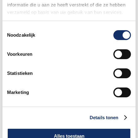
informatie die u aan ze heeft verstrekt of die ze hebben
verzameld op basis van uw gebruik van hun services.
Toestemmingsselectie
Noodzakelijk
Limburgs Mooiste Nieuws
Voorkeuren
Sportograf is er weer bij om jouw mooiste
rit vast te leggen!
Statistieken
Maar liefst €88.049,- opgehaald voor het
Marketing
KWF
Details tonen
Speciale damestoiletten van Fons Bikes
tijdens Obvion Limburgs Mooiste
Alles toestaan