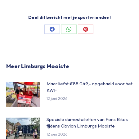
Deel dit bericht met je sportvrienden!
Share
Share
Share
on
on
on
Facebook
WhatsApp
Pinterest
Meer Limburgs Mooiste
Maar liefst €88.049,- opgehaald voor het
KWF
12 juni 2026
Speciale damestoiletten van Fons Bikes
tijdens Obvion Limburgs Mooiste
12 juni 2026