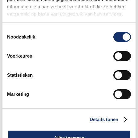
27 mei 2026
informatie die u aan ze heeft verstrekt of die ze hebben
verzameld op basis van uw gebruik van hun services.
Toestemmingsselectie
Noodzakelijk
Limburgs Mooiste Nieuws
Voorkeuren
Sportograf is er weer bij om jouw mooiste
rit vast te leggen!
Statistieken
Maar liefst €88.049,- opgehaald voor het
Marketing
KWF
Details tonen
Speciale damestoiletten van Fons Bikes
tijdens Obvion Limburgs Mooiste
Alles toestaan