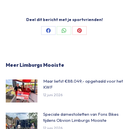
Deel dit bericht met je sportvrienden!
Share
Share
Share
on
on
on
Facebook
WhatsApp
Pinterest
Meer Limburgs Mooiste
Maar liefst €88.049,- opgehaald voor het
KWF
12 juni 2026
Speciale damestoiletten van Fons Bikes
tijdens Obvion Limburgs Mooiste
12 juni 2026