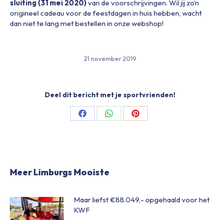
sluiting (31 mei 2020)
van de voorschrijvingen. Wil jij zo’n
origineel cadeau voor de feestdagen in huis hebben, wacht
dan niet te lang met bestellen in onze webshop!
21 november 2019
Deel dit bericht met je sportvrienden!
Share
Share
Share
on
on
on
Facebook
WhatsApp
Pinterest
Meer Limburgs Mooiste
Maar liefst €88.049,- opgehaald voor het
KWF