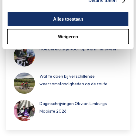
Details tonen
KWF
Alles toestaan
Speciale damestoiletten van Fons Bikes
tijdens Obvion Limburgs Mooiste
Weigeren
Hoe bereid je je voor op warm fietsweer?
Wat te doen bij verschillende
weersomstandigheden op de route
Daginschrijvingen Obvion Limburgs
Mooiste 2026