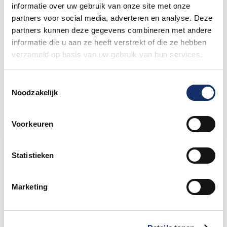
informatie over uw gebruik van onze site met onze
27 mei 2026
partners voor social media, adverteren en analyse. Deze
partners kunnen deze gegevens combineren met andere
informatie die u aan ze heeft verstrekt of die ze hebben
Nieuw betaalsysteem op het
festivalterrein
verzameld op basis van uw gebruik van hun services.
27 mei 2026
Toestemmingsselectie
Noodzakelijk
Voorkeuren
Limburgs Mooiste Nieuws
Statistieken
Sportograf is er weer bij om jouw mooiste
rit vast te leggen!
Marketing
Maar liefst €88.049,- opgehaald voor het