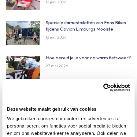
12 juni 2026
Speciale damestoiletten van Fons Bikes
tijdens Obvion Limburgs Mooiste
12 juni 2026
Hoe bereid je je voor op warm fietsweer?
27 mei 2026
Wat te doen bij verschillende
weersomstandigheden op de route
27 mei 2026
Deze website maakt gebruik van cookies
We gebruiken cookies om content en advertenties te
personaliseren, om functies voor social media te bieden
Daginschrijvingen Obvion Limburgs
en om ons websiteverkeer te analyseren. Ook delen we
Mooiste 2026