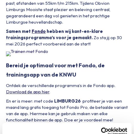
past, afstanden van 55km t/m 215km. Tijdens Obvion
Limburgs Mooiste staat plezier en beleving centraal,
gegarandeerd een dag vol genieten in het prachtige
Limburgse heuvellandschap.
Samen met
Fondo
hebben wij kant-en-klare
trainingsprogramma’s voor je gemaakt.
Zo sta jij op 30
mei 2026 perfect voorbereid aan de start!
Bereid je optimaal voor met Fondo, de
trainingsapp van de KNWU
Ontdek de verschillende programma’s in de Fondo app.
Download de app hier
.
En er is meer: met code
LIMBURG26
profiteer je van een
maand lang gratis toegang tot Fondo Pro, de betaalde variant
van de app. Hiermee kan je gebruik maken van elke
functionaliteit binnen de app. Doe er je voordeel mee!
De code is t/m 31 mei
hier
inwisselbaar. Na afloop wordt het