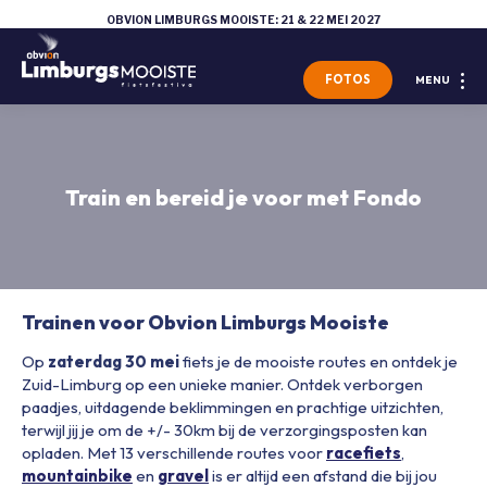
OBVION LIMBURGS MOOISTE: 21 & 22 MEI 2027
FOTOS
MENU
Train en bereid je voor met Fondo
Trainen voor Obvion Limburgs Mooiste
Op
zaterdag 30 mei
fiets je de mooiste routes en ontdek je
Zuid-Limburg op een unieke manier. Ontdek verborgen
paadjes, uitdagende beklimmingen en prachtige uitzichten,
terwijl jij je om de +/- 30km bij de verzorgingsposten kan
opladen. Met 13 verschillende routes voor
racefiets
,
mountainbike
en
gravel
is er altijd een afstand die bij jou