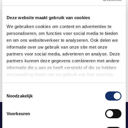
Fondo Pro abonnement NIET automatisch verlengd.
Deze website maakt gebruik van cookies
Download de Fondo app
We gebruiken cookies om content en advertenties te
personaliseren, om functies voor social media te bieden
Je vindt de trainingsprogramma’s via de homepage van de
en om ons websiteverkeer te analyseren. Ook delen we
Fondo app. Vervolgens kies je ‘trainen voor evenement’ en in
de lijst met evenementen vind je Limburgs Mooiste, op
informatie over uw gebruik van onze site met onze
alfabetische volgorde.
partners voor social media, adverteren en analyse. Deze
partners kunnen deze gegevens combineren met andere
informatie die u aan ze heeft verstrekt of die ze hebben
verzameld op basis van uw gebruik van hun services.
Toestemmingsselectie
Noodzakelijk
Voorkeuren