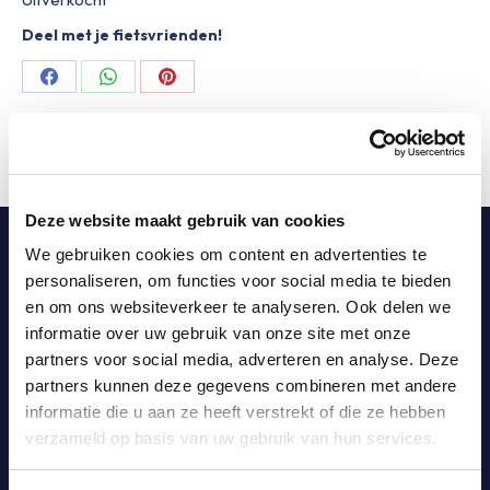
Deel met je fietsvrienden!
Share
Share
Share
on
on
on
Facebook
WhatsApp
Pinterest
Deze website maakt gebruik van cookies
We gebruiken cookies om content en advertenties te
personaliseren, om functies voor social media te bieden
en om ons websiteverkeer te analyseren. Ook delen we
Obvion Limburgs Mooiste
vindt in
2026
informatie over uw gebruik van onze site met onze
plaats op 29 & 30 mei
partners voor social media, adverteren en analyse. Deze
partners kunnen deze gegevens combineren met andere
informatie die u aan ze heeft verstrekt of die ze hebben
Blijf op de hoogte!
verzameld op basis van uw gebruik van hun services.
Meld je aan op onze nieuwsbrief!